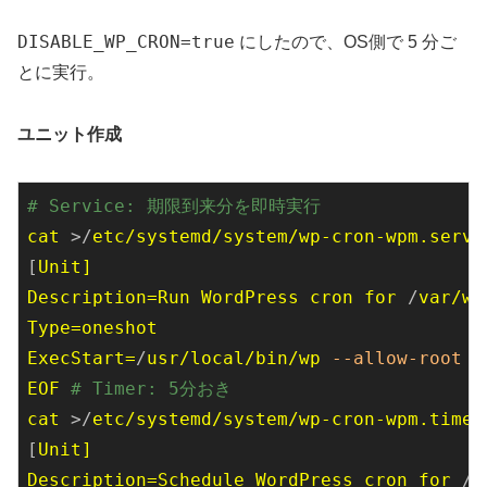
DISABLE_WP_CRON=true
にしたので、OS側で 5 分ご
とに実行。
ユニット作成
# Service: 期限到来分を即時実行
cat 
>/
etc/
systemd/
system/
wp-cron-
wpm.
servi
[
Unit]
Description=
Run 
WordPress 
cron 
for 
/
var/
ww
Type=
ExecStart=
/
usr/
local/
bin/
wp 
--allow-root
-
EOF 
# Timer: 5分おき
cat 
>/
etc/
systemd/
system/
wp-cron-
wpm.
timer
[
Unit]
Description=
Schedule 
WordPress 
cron 
for 
/
v