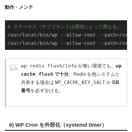
動作・メンテ
# ステータス（サブコマンドは環境によって異なる）
/usr/local
/bin/wp
 --allow-root --path=
/var
/usr/local
/bin/wp
 --allow-root --path=
/var
wp redis flush/info
wp
が無い環境でも、
cache flush
で十分
。Redis を他システムと
WP_CACHE_KEY_SALT
共有する場合は
か
DB
番号
を必ず分ける。
6) WP Cron を外部化（systemd timer）