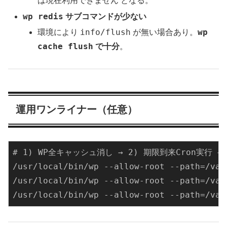
は現在利用できません
となる。
wp redis
サブコマンドが少ない
info/flush
wp
環境により
が無い場合あり。
cache flush
で十分
。
運用ワンライナー（任意）
# 1) WP全キャッシュ消し → 2) 期限到来Cron実行 →
/usr/
local
/bin/
wp --allow-root --path=
/var
/usr/
local
/bin/
wp --allow-root --path=
/var
/usr/
local
/bin/
wp --allow-root --path=
/var