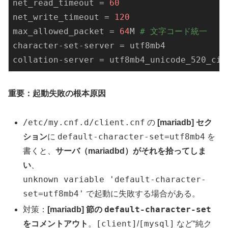
net_read_timeout
 = 
60
net_write_timeout
 = 
120
max_allowed_packet
 = 
64
M 
# 文字コード統一
character-set-server
collation-server
 = utf8mb4_unicode_520_ci 
重要：起動失敗の根本原因
/etc/my.cnf.d/client.cnf
の
[mariadb] セク
default-character-set=utf8mb4
ション
に
を
書くと、
サーバ（mariadbd）がそれを拾ってしま
い
、
unknown variable 'default-character-
set=utf8mb4'
で起動に失敗する場合がある。
default-character-set
対策：
[mariadb] 節の
[client]
[mysql]
をコメントアウト
。
/
など“純ク