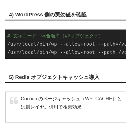
4) WordPress 側の実効値を確認
# 文字コード・照合順序（WPオブジェクト）
/usr/
local
/bin/
wp --allow-root --path=
/var
/usr/
local
/bin/
wp --allow-root --path=
/var
5) Redis オブジェクトキャッシュ導入
Cocoon のページキャッシュ（WP_CACHE）と
は
別レイヤ
。併用で相乗効果。