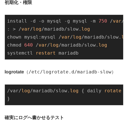
初期化・権限
install -d -o mysql -g mysql -m 
750
 /
var
/
l
: > /
var
/
log
/mariadb/slow.
log
chown mysql:mysql /
var
/
log
/mariadb/slow.
lo
chmod 
640
 /
var
/
log
/mariadb/slow.
log
systemctl 
restart
/etc/logrotate.d/mariadb-slow
logrotate
（
）
/var/
log
/mariadb/slow.
log
 { daily 
rotate
7
確実にログへ書かせるテスト