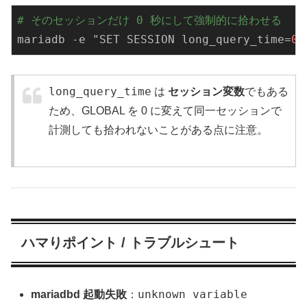
# そのセッションだけ 0 秒にして強制的に拾わせる
mariadb -e "
SET
SESSION
 long_query_time=
0
;
long_query_time
は
セッション変数
でもある
ため、GLOBAL を 0 に変えて同一セッションで
計測しても拾われないことがある点に注意。
ハマりポイント / トラブルシュート
unknown variable
mariadbd 起動失敗
：