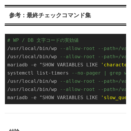
参考：最終チェックコマンド集
# WP / DB 文字コードの実効値
/usr/local/bin/wp 
--allow-root --path=/var
/usr/local/bin/wp 
--allow-root --path=/var
mariadb -e "
SHOW
VARIABLES
LIKE
'character
systemctl list-timers 
--no-pager | grep wp
/usr/local/bin/wp 
--allow-root --path=/va
/usr/local/bin/wp 
--allow-root --path=/var
mariadb -e "
SHOW
VARIABLES
LIKE
'slow_quer