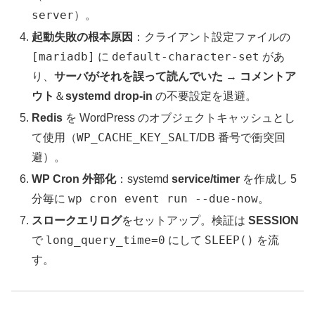
server
）。
起動失敗の根本原因
：クライアント設定ファイルの
[mariadb]
default-character-set
に
があ
り、
サーバがそれを誤って読んでいた
→
コメントア
ウト
＆
systemd drop-in
の不要設定を退避。
Redis
を WordPress のオブジェクトキャッシュとし
WP_CACHE_KEY_SALT
て使用（
/DB 番号で衝突回
避）。
WP Cron 外部化
：systemd
service/timer
を作成し 5
wp cron event run --due-now
分毎に
。
スロークエリログ
をセットアップ。検証は
SESSION
long_query_time=0
SLEEP()
で
にして
を流
す。