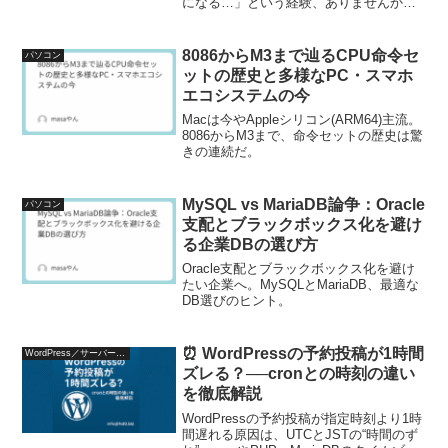
になる…」という経験、ありませんか？
これは PHP の アップロード制限がデフ
ォルトでは低めに設定されているのが原
因です。今回は、特定ディレクトリだけ
8086からM3まで辿るCPU命令セ
パソコン
設定を変え...
ットの歴史と多様なPC・スマホ
エコシステムの今
Macは今やAppleシリコン(ARM64)主流。
8086からM3まで、命令セットの歴史は驚
きの連続だ。
MySQL vs MariaDB論争：Oracle
パソコン
支配とブラックボックス化を避け
る企業DBの選び方
Oracle支配とブラックボックス化を避け
たい企業へ。MySQLとMariaDB、最適な
DB選びのヒント。
⏰ WordPressの予約投稿が1時間
WordPress／サーバー設定
ズレる？──cronとの時刻の違い
を徹底解説
WordPressの予約投稿が指定時刻より1時
間遅れる原因は、UTCとJSTの“時間のず