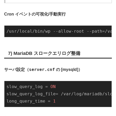
Cron イベントの可視化/手動実行
/usr/local/bin/wp --allow-root 
--path
=/var
7) MariaDB スロークエリログ整備
server.cnf
サーバ設定（
の [mysqld]）
slow_query_log
 = 
ON
slow_query_log_file
long_query_time
 = 
1