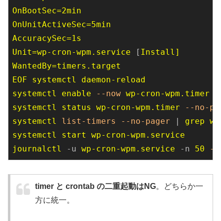
OnBootSec=
OnUnitActiveSec=
AccuracySec=
Unit=
wp-cron-
wpm.
service 
[
Install]
WantedBy=
timers.
EOF 
systemctl 
systemctl 
enable 
--now
wp-cron-
wpm.
timer 
systemctl 
status 
wp-cron-
wpm.
timer 
--no-pa
systemctl 
list-timers
--no-pager
 | 
grep 
wp
systemctl 
start 
wp-cron-
wpm.
journalctl 
-u 
wp-cron-
wpm.
service 
-n 
50 
--
timer と crontab の二重起動はNG
。どちらか一
方に統一。