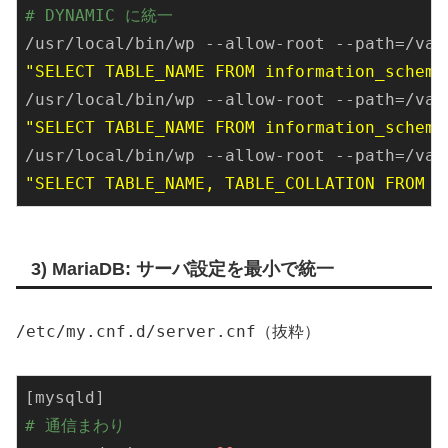
# DYNAMIC に統一
/usr/
local
/bin/
wp --allow-root --path=
/var
"SELECT TABLE_NAME FROM information_schema
/usr/
local
/bin/
wp --allow-root --path=
/var
"SELECT TABLE_NAME FROM information_schema
/usr/
local
/bin/
wp --allow-root --path=
/var
"SELECT TABLE_NAME, TABLE_COLLATION FROM i
3) MariaDB: サーバ設定を最小で統一
/etc/my.cnf.d/server.cnf
（抜粋）
[mysqld]
# 通信まわり