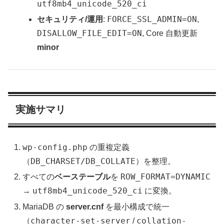
utf8mb4_unicode_520_ci
FORCE_SSL_ADMIN=ON
セキュリティ/運用
:
,
DISALLOW_FILE_EDIT=ON
, Core 自動更新
minor
実施サマリ
wp-config.php
の重複定義
DB_CHARSET/DB_COLLATE
（
）を整理。
ROW_FORMAT=DYNAMIC
すべての
ベーステーブル
を
utf8mb4_unicode_520_ci
→
に変換。
MariaDB の
server.cnf
を最小構成で統一
character-set-server
collation-
（
/