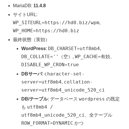
MariaDB:
11.4.8
サイトURL:
WP_SITEURL=https://hd0.biz/wpm
,
WP_HOME=https://hd0.biz
最終状態（実効）
DB_CHARSET=utf8mb4
WordPress
:
,
DB_COLLATE=''
WP_CACHE=有効
（空）,
、
DISABLE_WP_CRON=true
character-set-
DBサーバ
:
server=utf8mb4
collation-
,
server=utf8mb4_unicode_520_ci
wordpress
DB/テーブル
: データベース
の既定
utf8mb4 /
も
utf8mb4_unicode_520_ci
、全テーブル
ROW_FORMAT=DYNAMIC
かつ