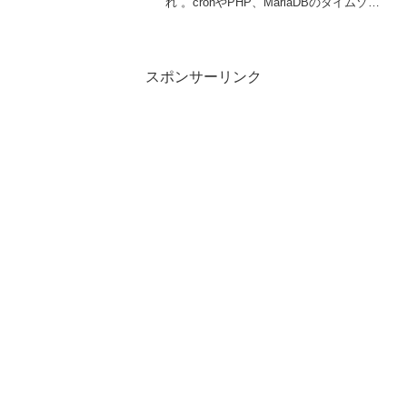
れ”。cronやPHP、MariaDBのタイムゾー
ン設定をTokyoに統一すればズレは解消。
wp-cronとサーバーcronの違いもわかりや
すく解説！
スポンサーリンク