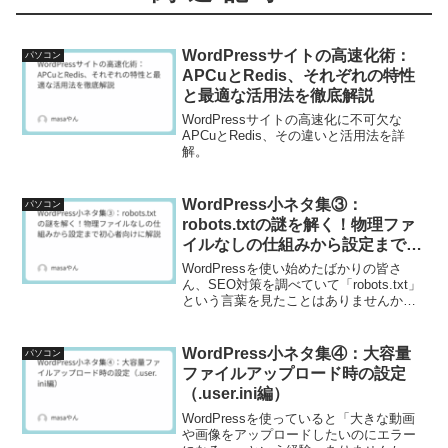
WordPressサイトの高速化術：
パソコン
APCuとRedis、それぞれの特性
と最適な活用法を徹底解説
WordPressサイトの高速化に不可欠な
APCuとRedis、その違いと活用法を詳
解。
WordPress小ネタ集③：
パソコン
robots.txtの謎を解く！物理ファ
イルなしの仕組みから設定まで初
心者向けに解説
WordPressを使い始めたばかりの皆さ
ん、SEO対策を調べていて「robots.txt」
という言葉を見たことはありませんか？
このファイルは、検索エンジンのクロー
ラーに対して「このページは見てもい
い」「このページは見ないで」という指
WordPress小ネタ集④：大容量
パソコン
示を出...
ファイルアップロード時の設定
（.user.ini編）
WordPressを使っていると「大きな動画
や画像をアップロードしたいのにエラー