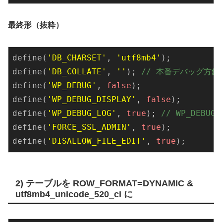
最終形（抜粋）
define
(
'DB_CHARSET'
, 
'utf8mb4'
define
(
'DB_COLLATE'
, 
''
); 
// 本番デバッグ方針
define
(
'WP_DEBUG'
, 
false
define
(
'WP_DEBUG_DISPLAY'
, 
false
define
(
'WP_DEBUG_LOG'
, 
true
); 
// WP_DEB
define
(
'FORCE_SSL_ADMIN'
, 
true
define
(
'DISALLOW_FILE_EDIT'
, 
true
2) テーブルを ROW_FORMAT=DYNAMIC &
utf8mb4_unicode_520_ci に