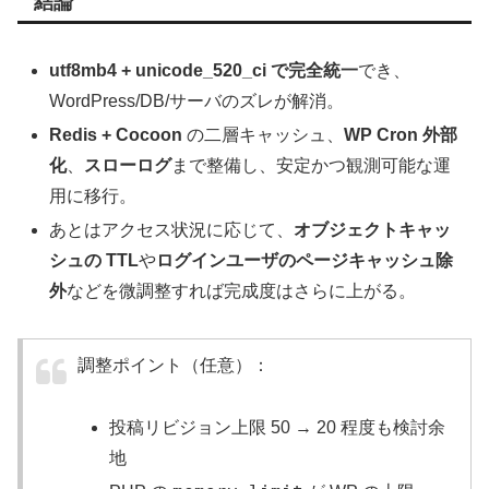
結論
utf8mb4 + unicode_520_ci で完全統一
でき、
WordPress/DB/サーバのズレが解消。
Redis + Cocoon
の二層キャッシュ、
WP Cron 外部
化
、
スローログ
まで整備し、安定かつ観測可能な運
用に移行。
あとはアクセス状況に応じて、
オブジェクトキャッ
シュの TTL
や
ログインユーザのページキャッシュ除
外
などを微調整すれば完成度はさらに上がる。
調整ポイント（任意）：
投稿リビジョン上限 50 → 20 程度も検討余
地