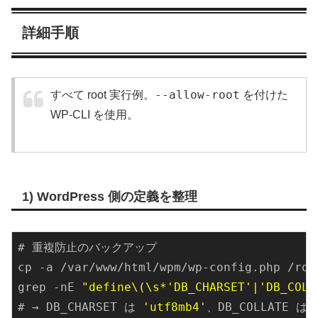
詳細手順
--allow-root
すべて root 実行例。
を付けた
WP-CLI を使用。
1) WordPress 側の定義を整理
cp
 -
a
 /var/www/html/wpm/
wp
-config.php /roo
grep
 -nE 
"define\(\s*'DB_CHARSET'|'DB_COLL
# → DB_CHARSET は 
'utf8mb4'
、DB_COLLATE は 