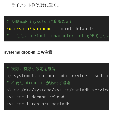
ライアント側”だけに置く。
# 反映確認（mysqld に渡る既定）
/usr/sbin/mariadbd
--print-defaults
# → ここに default-character-set が出てこない
systemd drop-in にも注意
# 実際に有効な設定を確認
a) systemctl cat mariadb.service | sed -n 
# 不要な drop-in があれば退避
b) mv 
/etc/
systemd
/system/m
ariadb.service.
systemctl daemon-reload
