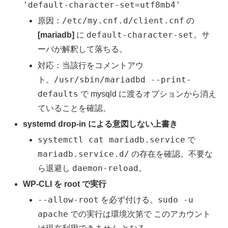
'default-character-set=utf8mb4'
/etc/my.cnf.d/client.cnf
原因：
の
default-character-set
[mariadb]
に
。サ
ーバが解釈して落ちる。
対応：当該行をコメントアウ
/usr/sbin/mariadbd --print-
ト。
defaults
で mysqld に渡るオプションから消え
ていることを確認。
systemd drop-in による意図しない上書き
systemctl cat mariadb.service
で
mariadb.service.d/
の存在を確認。不要な
daemon-reload
ら退避し
。
WP-CLI を root で実行
--allow-root
sudo -u
を必ず付ける。
apache
このアカウント
での実行は環境次第で