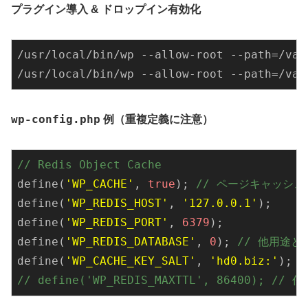
プラグイン導入 & ドロップイン有効化
/usr/
local
/bin/
wp --allow-root --path=
/var
/usr/
local
/bin/
wp --allow-root --path=
/var
wp-config.php
例（重複定義に注意）
// Redis Object Cache
define
(
'WP_CACHE'
, 
true
); 
// ページキャッシュ
define
(
'WP_REDIS_HOST'
, 
'127.0.0.1'
define
(
'WP_REDIS_PORT'
, 
6379
define
(
'WP_REDIS_DATABASE'
, 
0
); 
// 他用途
define
(
'WP_CACHE_KEY_SALT'
, 
'hd0.biz:'
); 
// define('WP_REDIS_MAXTTL', 86400); /