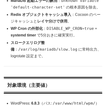
unknown variable
MariaDB 起動エラーの解消
：
'default-character-set'
の根本原因を除去。
Redis オブジェクトキャッシュ導入
：Cocoon のペー
ジキャッシュと
レイヤ分けで併用
。
DISABLE_WP_CRON=true
WP Cron の外部化
：
+
systemd timer
で5分おきに確実実行。
スロークエリログ整
/var/log/mariadb/slow.log
備
：
に常時出力、
logrotate 設定まで。
対象環境（主要値）
/var/www/html/wpm/
WordPress:
6.8.3
（パス:
）