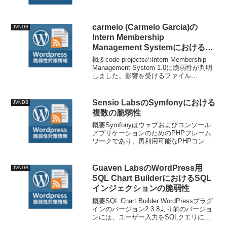
前には、`portal/sign/lib/show-
signature.php`に認可チェックの欠如があ
り、任意の`u...
carmelo (Carmelo Garcia)の
JVNDB
Intern Membership
Management Systemにおける複
数の脆弱性
概要code-projectsのIntern Membership
Management System 1.0に脆弱性が判明
しました。影響を受けるファイル
は/intern/admin/check_admin.phpの特定
の関数です。User...
Sensio LabsのSymfonyにおける
JVNDB
複数の脆弱性
概要Symfonyはウェブおよびコンソール
アプリケーションのためのPHPフレーム
ワークであり、再利用可能なPHPコンポ
ーネントのセットを提供しています。
7.4.12および8.0.12以前のバージョンで
は、MailtrapRequestPar...
Guaven LabsのWordPress用
JVNDB
SQL Chart BuilderにおけるSQL
インジェクションの脆弱性
概要SQL Chart Builder WordPressプラグ
インのバージョン2.3.8より前のバージョ
ンには、ユーザー入力をSQLクエリに連
結する際に適切にエスケープしない問題