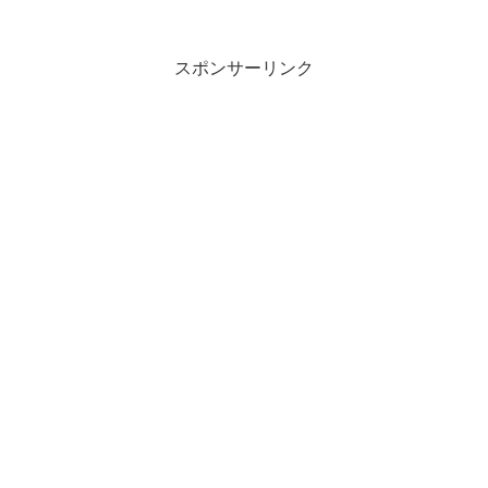
があり、攻撃者が動的フィルタ機能に対
してSQLインジェクショ...
スポンサーリンク