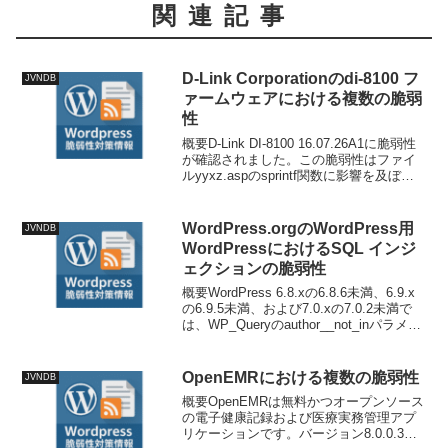
関連記事
D-Link Corporationのdi-8100 フ
JVNDB
ァームウェアにおける複数の脆弱
性
概要D-Link DI-8100 16.07.26A1に脆弱性
が確認されました。この脆弱性はファイ
ルyyxz.aspのsprintf関数に影響を及ぼし
ます。引数IDの操作によりスタックベー
スのバッファオーバーフローが発生しま
す。攻撃はリモー...
WordPress.orgのWordPress用
JVNDB
WordPressにおけるSQL インジ
ェクションの脆弱性
概要WordPress 6.8.xの6.8.6未満、6.9.x
の6.9.5未満、および7.0.xの7.0.2未満で
は、WP_Queryのauthor__not_inパラメー
タが適切にサニタイズされていません。
そのため、プラグインやテーマが信...
OpenEMRにおける複数の脆弱性
JVNDB
概要OpenEMRは無料かつオープンソース
の電子健康記録および医療実務管理アプ
リケーションです。バージョン8.0.0.3以