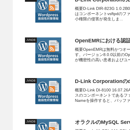
概要D-Link DIR-823G
はコンポーネントvsftpdのファ
小権限の侵害が発生しま...
OpenEMRにおける
JVNDB
概要OpenEMRは無料かつ
す。バージョン8.0.0以前の
が機密性の高い患者およびユー
D-Link Corporat
JVNDB
概要D-Link DI-8100 
スのコンポーネントであるファイ
Nameを操作すると、バッファオ
オラクルのMySQL S
JVNDB