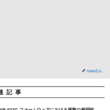
masaやん
連記事
tionのDIR-823G ファームウェアにおける複数の脆弱性