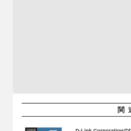
関
D-Link Corpora
JVNDB