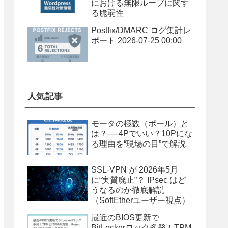
における無限ループに関す
る脆弱性
Postfix/DMARC ログ集計レ
ポート 2026-07-25 00:00
人気記事
モータの極数（ポール）と
は？──4Pでいい？10Pにな
る理由を“現場の目”で解説
SSL-VPN が 2026年5月
に“実質廃止”？ IPsec はど
うなるのか徹底解説
（SoftEtherユーザー視点）
最近のBIOS更新で
BitLockerロック多発！TPM