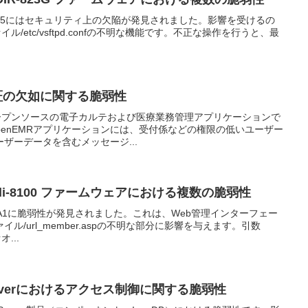
 1.0.2B05にはセキュリティ上の欠陥が発見されました。影響を受けるの
イル/etc/vsftpd.confの不明な機能です。不正な操作を行うと、最
認証の欠如に関する脆弱性
オープンソースの電子カルテおよび医療業務管理アプリケーションで
OpenEMRアプリケーションには、受付係などの権限の低いユーザー
ザーデータを含むメッセージ...
ionのdi-8100 ファームウェアにおける複数の脆弱性
16.07.26A1に脆弱性が発見されました。これは、Web管理インターフェー
ル/url_member.aspの不明な部分に影響を与えます。引数
...
erverにおけるアクセス制御に関する脆弱性