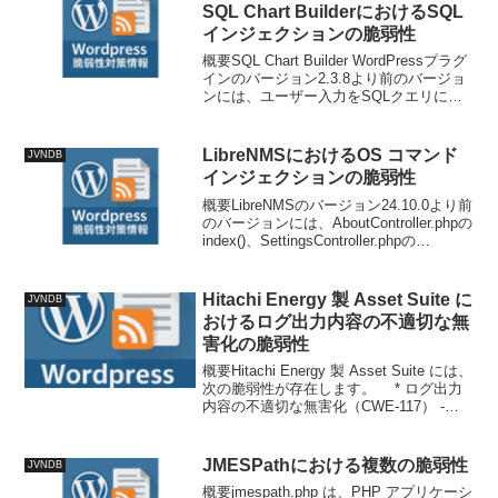
SQL Chart BuilderにおけるSQL
インジェクションの脆弱性
概要SQL Chart Builder WordPressプラグ
インのバージョン2.3.8より前のバージョ
ンには、ユーザー入力をSQLクエリに連
結する際に適切にエスケープしない問題
があり、攻撃者が動的フィルタ機能に対
してSQLインジェクショ...
LibreNMSにおけるOS コマンド
JVNDB
インジェクションの脆弱性
概要LibreNMSのバージョン24.10.0より前
のバージョンには、AboutController.phpの
index()、SettingsController.phpの
update()、およびPollDevice.phpの
initRrd...
Hitachi Energy 製 Asset Suite に
JVNDB
おけるログ出力内容の不適切な無
害化の脆弱性
概要Hitachi Energy 製 Asset Suite には、
次の脆弱性が存在します。 * ログ出力
内容の不適切な無害化（CWE-117） -
CVE-2025-10217技術情報CVE: CVE-
2025-10217公開日: 20...
JMESPathにおける複数の脆弱性
JVNDB
概要jmespath.php は、PHP アプリケーシ