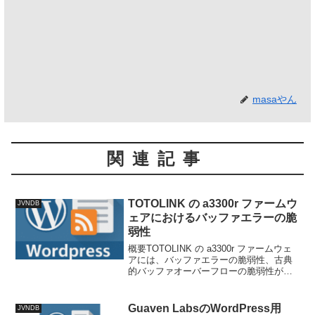
masaやん
関連記事
TOTOLINK の a3300r ファームウ
JVNDB
ェアにおけるバッファエラーの脆
弱性
概要TOTOLINK の a3300r ファームウェ
アには、バッファエラーの脆弱性、古典
的バッファオーバーフローの脆弱性が存
在します。技術情報公開日: 2025-10-
29T17:41:49+09:00更新日: 2025-10-
29T17:...
Guaven LabsのWordPress用
JVNDB