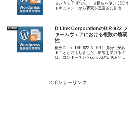
ョン内で PHP のデータ構造を使い JSON
ドキュメントから要素を宣言的に抽出す
るための JMESPath を利用可能にするソ
フトウェアです。2.9.1 より前のバージョ
ンでは、攻撃...
D-Link CorporationのDIR-822 フ
JVNDB
ァームウェアにおける複数の脆弱
性
概要D-Link DIR-822 A_101に脆弱性があ
ることが判明しました。影響を受けるの
は、コンポーネントudhcpdのDHCPサー
ビスのファイル/udhcpcd/dhcpd.c内の
system関数です。引数Hostnameの操作
により...
スポンサーリンク