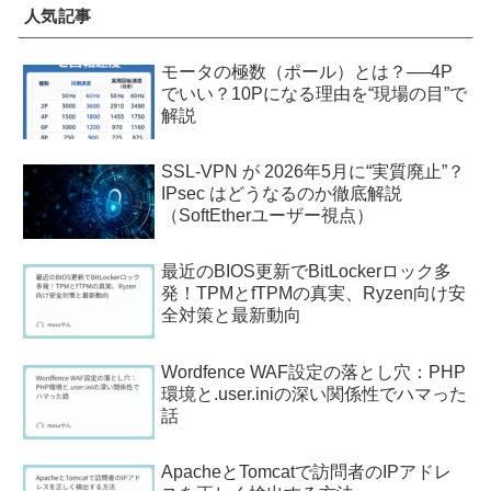
人気記事
モータの極数（ポール）とは？──4P
でいい？10Pになる理由を“現場の目”で
解説
SSL-VPN が 2026年5月に“実質廃止”？
IPsec はどうなるのか徹底解説
（SoftEtherユーザー視点）
最近のBIOS更新でBitLockerロック多
発！TPMとfTPMの真実、Ryzen向け安
全対策と最新動向
Wordfence WAF設定の落とし穴：PHP
環境と.user.iniの深い関係性でハマった
話
ApacheとTomcatで訪問者のIPアドレ