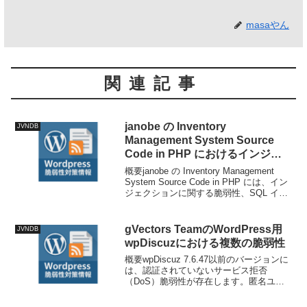
masaやん
関連記事
janobe の Inventory
JVNDB
Management System Source
Code in PHP におけるインジェ
クションに関する脆弱性
概要janobe の Inventory Management
System Source Code in PHP には、イン
ジェクションに関する脆弱性、SQL イン
ジェクションの脆弱性が存在します。技
術情報公開日: 2025-11-21T...
gVectors TeamのWordPress用
JVNDB
wpDiscuzにおける複数の脆弱性
概要wpDiscuz 7.6.47以前のバージョンに
は、認証されていないサービス拒否
（DoS）脆弱性が存在します。匿名ユー
ザーがcheckNotificationType()関数を悪用
して大量の通知メールをトリガーするこ