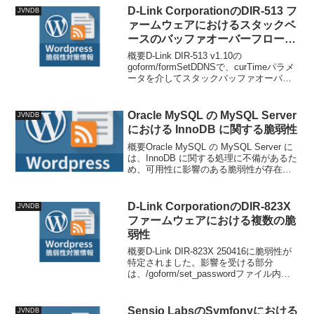
とが可能です。攻撃者...
D-Link CorporationのDIR-513 フ
JVNDB
ァームウェアにおけるスタックベ
ースのバッファオーバーフローの
脆弱性
概要D-Link DIR-513 v1.10の
goform/formSetDDNSで、curTimeパラメ
ータを介してスタックバッファオーバー
フローが発生する脆弱性があります。技
術情報公開日: 2026-03-
09T12:06:56+09:...
Oracle MySQL の MySQL Server
JVNDB
における InnoDB に関する脆弱性
概要Oracle MySQL の MySQL Server に
は、InnoDB に関する処理に不備があるた
め、可用性に影響のある脆弱性が存在し
ます。技術情報公開日: 2025-10-
27T16:34:50+09:00更新日: 2025-10...
D-Link CorporationのDIR-823X
JVNDB
ファームウェアにおける複数の脆
弱性
概要D-Link DIR-823X 250416に脆弱性が
特定されました。影響を受ける部分
は、/goform/set_passwordファイル内の
不明な関数です。このhttp_passwd引数の
操作により、OSコマンドインジェクショ
ンが発生...
Sensio LabsのSymfonyにおける
JVNDB