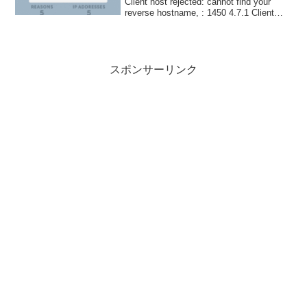
Client host rejected: cannot find your
reverse hostname, : 1450 4.7.1 Client
host rejected: c...
スポンサーリンク