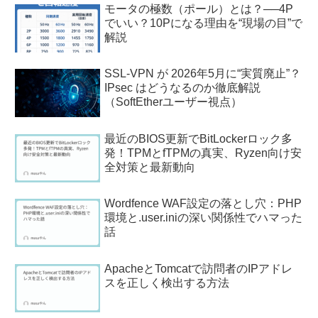
モータの極数（ポール）とは？──4P
でいい？10Pになる理由を“現場の目”で
解説
SSL-VPN が 2026年5月に“実質廃止”？
IPsec はどうなるのか徹底解説
（SoftEtherユーザー視点）
最近のBIOS更新でBitLockerロック多
発！TPMとfTPMの真実、Ryzen向け安
全対策と最新動向
Wordfence WAF設定の落とし穴：PHP
環境と.user.iniの深い関係性でハマった
話
ApacheとTomcatで訪問者のIPアドレ
スを正しく検出する方法