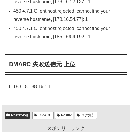
reverse hostname, [178.16.52.137]: 1
450 4.7.1 Client host rejected: cannot find your
reverse hostname, [178.16.54.77]: 1
450 4.7.1 Client host rejected: cannot find your
reverse hostname, [185.169.4.192]: 1
DMARC 失敗送信元 上位
183.181.88.16：1
Postfix-log
DMARC
Postfix
ログ集計
スポンサーリンク