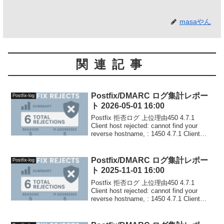
masaやん
関連記事
Postfix/DMARC ログ集計レポー
Postfix-log
ト 2026-05-01 16:00
Postfix 拒否ログ 上位理由450 4.7.1
Client host rejected: cannot find your
reverse hostname, : 1450 4.7.1 Client
host rejected: c...
Postfix/DMARC ログ集計レポー
Postfix-log
ト 2025-11-01 16:00
Postfix 拒否ログ 上位理由450 4.7.1
Client host rejected: cannot find your
reverse hostname, : 1450 4.7.1 Client
host rejected: c...