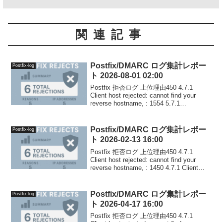
関連記事
Postfix/DMARC ログ集計レポー
Postfix-log
ト 2026-08-01 02:00
Postfix 拒否ログ 上位理由450 4.7.1
Client host rejected: cannot find your
reverse hostname, : 1554 5.7.1
<chellouk.fb@gmail.com>...
Postfix/DMARC ログ集計レポー
Postfix-log
ト 2026-02-13 16:00
Postfix 拒否ログ 上位理由450 4.7.1
Client host rejected: cannot find your
reverse hostname, : 1450 4.7.1 Client
host rejected: c...
Postfix/DMARC ログ集計レポー
Postfix-log
ト 2026-04-17 16:00
Postfix 拒否ログ 上位理由450 4.7.1