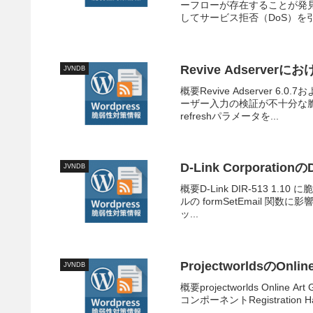
ーフローが存在することが発
してサービス拒否（DoS）を引.
Revive Adserv
JVNDB
概要Revive Adserver 6
ーザー入力の検証が不十分な脆
refreshパラメータを...
D-Link Corpora
JVNDB
概要D-Link DIR-513 1.1
ルの formSetEmail 関
ッ...
ProjectworldsのOnl
JVNDB
概要projectworlds Onli
コンポーネントRegistration Hand