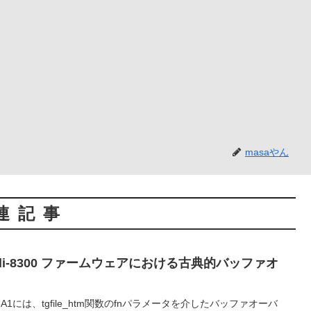
masaやん
連記事
tionのdi-8300 ファームウェアにおける古典的バッファオ
6.07.26A1には、tgfile_htm関数のfnパラメータを介したバッファオーバ