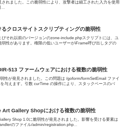
見されました。この脆弱性により、攻撃者は細工された入力を使用
..
erにおけるクロスサイトスクリプティングの脆弱性
.0.7およびそれ以前のバージョンのzone-include.phpスクリプトには、ユ
弱性があります。権限の低いユーザーがiFrame呼び出しタグの
tionのDIR-513 ファームウェアにおける複数の脆弱性
0 に脆弱性が発見されました。この問題は /goform/formSetEmail ファイ
数に影響を与えます。引数 curTime の操作により、スタックベースのバ
ine Art Gallery Shopにおける複数の脆弱性
ne Art Gallery Shop 1.0に脆弱性が発見されました。影響を受ける要素は
lerのファイル/admin/registration.php...