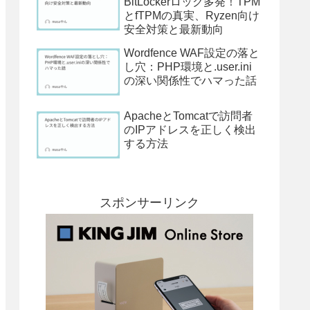
BitLockerロック多発！TPM
とfTPMの真実、Ryzen向け
安全対策と最新動向
Wordfence WAF設定の落と
し穴：PHP環境と.user.ini
の深い関係性でハマった話
ApacheとTomcatで訪問者
のIPアドレスを正しく検出
する方法
スポンサーリンク