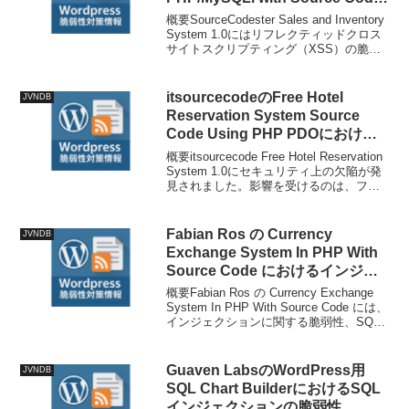
におけるクロスサイトスクリプテ
概要SourceCodester Sales and Inventory
ィングの脆弱性
System 1.0にはリフレクティッドクロス
サイトスクリプティング（XSS）の脆弱
性があります。この脆弱性は
view_payments.phpファイルの"limit...
itsourcecodeのFree Hotel
JVNDB
Reservation System Source
Code Using PHP PDOにおける
複数の脆弱性
概要itsourcecode Free Hotel Reservation
System 1.0にセキュリティ上の欠陥が発
見されました。影響を受けるのは、ファ
イ
ル/hotel/admin/mod_amenities/index.php?
vi...
Fabian Ros の Currency
JVNDB
Exchange System In PHP With
Source Code におけるインジェ
クションに関する脆弱性
概要Fabian Ros の Currency Exchange
System In PHP With Source Code には、
インジェクションに関する脆弱性、SQL
インジェクションの脆弱性が存在しま
す。技術情報公開日: 2025-...
Guaven LabsのWordPress用
JVNDB
SQL Chart BuilderにおけるSQL
インジェクションの脆弱性