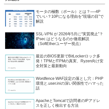
モータの極数（ポール）とは？──4P
でいい？10Pになる理由を“現場の目”で
解説
SSL-VPN が 2026年5月に“実質廃止”？
IPsec はどうなるのか徹底解説
（SoftEtherユーザー視点）
最近のBIOS更新でBitLockerロック多
発！TPMとfTPMの真実、Ryzen向け安
全対策と最新動向
Wordfence WAF設定の落とし穴：PHP
環境と.user.iniの深い関係性でハマった
話
ApacheとTomcatで訪問者のIPアドレ
スを正しく検出する方法