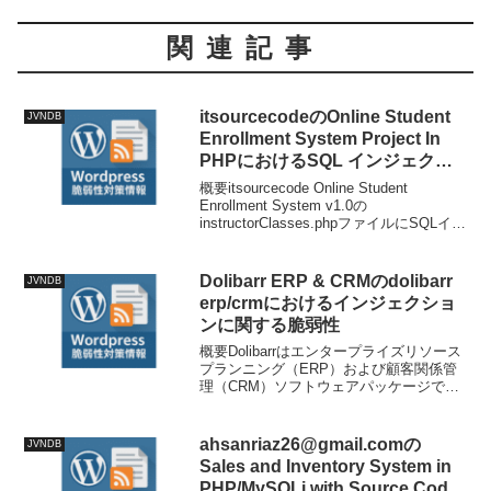
関連記事
itsourcecodeのOnline Student
JVNDB
Enrollment System Project In
PHPにおけるSQL インジェクシ
ョンの脆弱性
概要itsourcecode Online Student
Enrollment System v1.0の
instructorClasses.phpファイルにSQLイン
ジェクションの脆弱性が発見されまし
た。この問題の原因は、$_GETから取...
Dolibarr ERP & CRMのdolibarr
JVNDB
erp/crmにおけるインジェクショ
ンに関する脆弱性
概要Dolibarrはエンタープライズリソース
プランニング（ERP）および顧客関係管
理（CRM）ソフトウェアパッケージで
す。バージョン22.0.2およびそれ以前に
は、ユーザーのエクストラフィールド機
能に認証されたリモートコード実行の脆
ahsanriaz26@gmail.comの
JVNDB
弱性が...
Sales and Inventory System in
PHP/MySQLi with Source Code