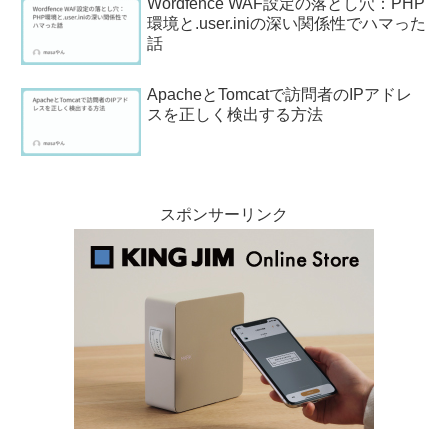
Wordfence WAF設定の落とし穴：PHP
環境と.user.iniの深い関係性でハマった
話
ApacheとTomcatで訪問者のIPアドレ
スを正しく検出する方法
スポンサーリンク