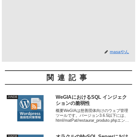
masaやん
関連記事
WeGIAにおけるSQL インジェク
JVNDB
ションの脆弱性
概要WeGIAは慈善団体向けのウェブ管理
ツールです。バージョン3.6.5以下には、
html/matPat/restaurar_produto.phpエンド
ポイントに認証済みSQLインジェクショ
ンの脆弱性があります。この脆弱性によ
り、認証済み...
オラクルのMySQL Serverにおけ
JVNDB