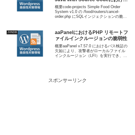
SQL インジェクションの脆弱性
概要code-projects Simple Food Order
System v1.0 の /food/routers/cancel-
order.php にSQLインジェクションの脆弱
性があります。技術情報公開日: 2026-03-
04...
aaPanelにおけるPHP リモートフ
JVNDB
ァイルインクルージョンの脆弱性
概要aaPanel v7.57.0 におけるパス検証の
欠如により、攻撃者がローカルファイル
インクルージョン（LFI）を実行でき、機
密情報が漏洩する可能性があります。技
術情報公開日: 2026-03-
24T14:41:21+09:00更新日:...
スポンサーリンク