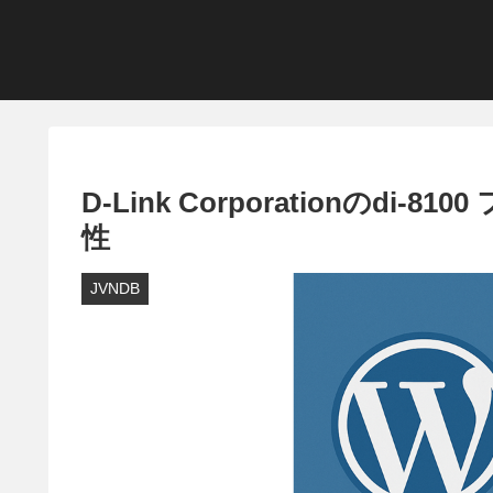
D-Link Corporationのd
性
JVNDB