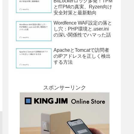
BitLockerロック多発！TPM
とfTPMの真実、Ryzen向け
安全対策と最新動向
Wordfence WAF設定の落と
し穴：PHP環境と.user.ini
の深い関係性でハマった話
ApacheとTomcatで訪問者
のIPアドレスを正しく検出
する方法
スポンサーリンク