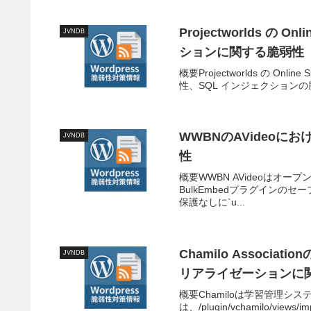
Projectworlds の O
JVNDB
ションに関する脆弱性
概要Projectworlds の Onl
性、SQL インジェクションの脆弱性
WWBNのAVideo
JVNDB
性
概要WWBN AVideoはオ
BulkEmbedプラグインのセーブエン
保護なしに`u...
Chamilo Associ
JVNDB
リアライゼーションに
概要Chamiloは学習管理システ
は、/plugin/vchamilo/views/