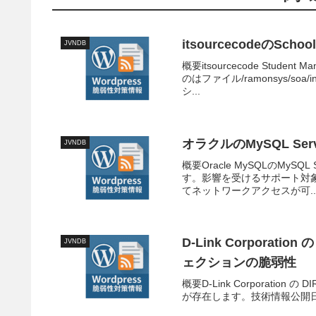
itsourcecodeのSch
JVNDB
概要itsourcecode Stude
のはファイル/ramonsys/s
シ...
オラクルのMySQL S
JVNDB
概要Oracle MySQLのMyS
す。影響を受けるサポート対象バ
てネットワークアクセスが可..
D-Link Corporat
JVNDB
ェクションの脆弱性
概要D-Link Corporati
が存在します。技術情報公開日: 2025-