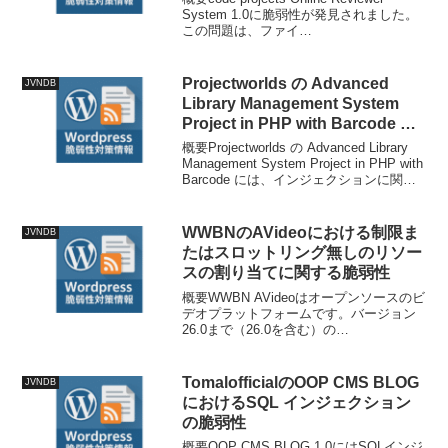
System 1.0に脆弱性が発見されました。
この問題は、ファイ
ル/system/system/admins/assessments/
pretest/exam-update.p...
Projectworlds の Advanced
JVNDB
Library Management System
Project in PHP with Barcode に
おけるインジェクションに関する
概要Projectworlds の Advanced Library
脆弱性
Management System Project in PHP with
Barcode には、インジェクションに関す
る脆弱性、SQL インジェクションの脆弱
性が存在し...
WWBNのAVideoにおける制限ま
JVNDB
たはスロットリング無しのリソー
スの割り当てに関する脆弱性
概要WWBN AVideoはオープンソースのビ
デオプラットフォームです。バージョン
26.0まで（26.0を含む）の
`aVideoEncoderChunk.json.php`エンドポ
イントは完全に独立したPHPスクリプト
であり、認証なし、フレ...
TomalofficialのOOP CMS BLOG
JVNDB
におけるSQL インジェクション
の脆弱性
概要OOP CMS BLOG 1.0にはSQLインジ