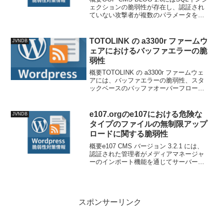
ェクションの脆弱性が存在し、認証され
ていない攻撃者が複数のパラメータを通
じて悪意のあるコードを注入することで
任意のSQLクエリを実行できます。攻撃
者はsearch.phpのsearchパラ...
TOTOLINK の a3300r ファームウ
JVNDB
ェアにおけるバッファエラーの脆
弱性
概要TOTOLINK の a3300r ファームウェ
アには、バッファエラーの脆弱性、スタ
ックベースのバッファオーバーフローの
脆弱性が存在します。技術情報公開日:
2025-10-29T17:13:46+09:00更新日: 2025-
10-2...
e107.orgのe107における危険な
JVNDB
タイプのファイルの無制限アップ
ロードに関する脆弱性
概要e107 CMS バージョン 3.2.1 には、
認証された管理者がメディアマネージャ
ーのインポート機能を通じてサーバー上
のファイルを上書きできるファイルアッ
プロードの脆弱性が含まれています。攻
撃者はアップロード URL パラメーターを
操...
スポンサーリンク