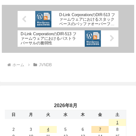
D-Link CorporationのDIR-513 フ
ァームウェアにおけるスタック
ベースのバッファオーバーフロ
ーの脆弱性
D-Link CorporationのDIR-513 フ
ァームウェアにおけるパストラ
バーサルの脆弱性
ホーム
JVNDB
2026年8月
日
月
火
水
木
金
土
1
2
3
4
5
6
7
8