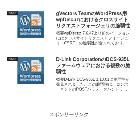
弱性、SQL インジェクションの脆弱性が
存在します。技術情報公開日:...
gVectors TeamのWordPress用
JVNDB
wpDiscuzにおけるクロスサイト
リクエストフォージェリの脆弱性
概要wpDiscuz 7.6.47より前のバージョン
にはクロスサイトリクエストフォージェ
リ（CSRF）の脆弱性が含まれており、有
効なHMACキーを用いた悪意のあるGET
リクエストを作成することで、攻撃者が
特定のメールアドレスに関連付けられ
D-Link CorporationのDCS-935L
JVNDB
た...
ファームウェアにおける複数の脆
弱性
概要D-Link DCS-935L 1.10.01に脆弱性が
発見されました。この脆弱性は、コンポ
ーネントのPOSTパラメータハンドラで
あるファイルsetconf.cgiの関数
sub_400E40に影響を与えます。不正な引
数UIDの操作により...
スポンサーリンク