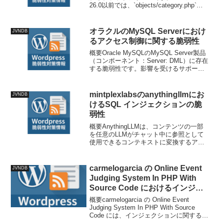
26.0以前では、`objects/category.php`の
`getAllCategories()`メソッドに認証なしで
SQLインジェクションの脆弱性が存...
オラクルのMySQL Serverにおけ
JVNDB
るアクセス制御に関する脆弱性
概要Oracle MySQLのMySQL Server製品
（コンポーネント：Server: DML）に存在
する脆弱性です。影響を受けるサポート
対象バージョンは8.0.0から8.0.45、8.4.0
から8.4.8、および9.0.0から9.6....
mintplexlabsのanythingllmにお
JVNDB
けるSQL インジェクションの脆
弱性
概要AnythingLLMは、コンテンツの一部
を任意のLLMがチャット中に参照として
使用できるコンテキストに変換するアプ
リケーションです。バージョン1.11.1お
よびそれ以前のバージョンには、組み込
みのSQLエージェントプラグインにSQL
carmelogarcia の Online Event
JVNDB
イ...
Judging System In PHP With
Source Code におけるインジェ
クションに関する脆弱性
概要carmelogarcia の Online Event
Judging System In PHP With Source
Code には、インジェクションに関する脆