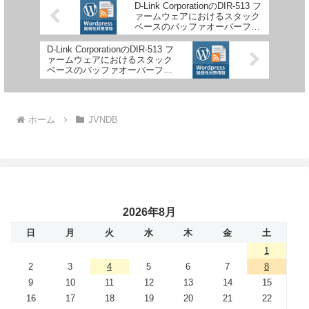
D-Link CorporationのDIR-513 フ
ァームウェアにおけるスタック
ベースのバッファオーバーフロ
ーの脆弱性
D-Link CorporationのDIR-513 フ
ァームウェアにおけるスタック
ベースのバッファオーバーフロ
ーの脆弱性
ホーム
JVNDB
2026年8月
日
月
火
水
木
金
土
1
2
3
4
5
6
7
8
9
10
11
12
13
14
15
16
17
18
19
20
21
22