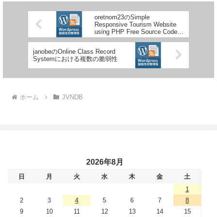
oretnom23のSimple
Responsive Tourism Website
using PHP Free Source Codeに
おける複数の脆弱性
janobeのOnline Class Record
Systemにおける複数の脆弱性
ホーム
JVNDB
2026年8月
日
月
火
水
木
金
土
1
2
3
4
5
6
7
8
9
10
11
12
13
14
15