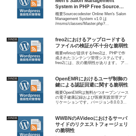
Men’s Salon Management
System in PHP Free Source
CodeにおけるSQL インジェクシ
概要Sourcecodester Online Men's Salon
ョンの脆弱性
Management System v1.0 は
/msms/classes/Master.php?
f=delete_appointment において、SQLイ
ンジェク...
freo2におけるアップロードする
JVNDB
ファイルの検証が不十分な脆弱性
概要refirioが提供するfreo2は、PHPで作
成されたコンテンツ管理システムです。
freo2には、次の脆弱性があります。 アッ
プロードするファイルの検証が不十分
（CWE-434）- CVE-2026-67243 この脆弱
性情報は、情報...
OpenEMRにおけるユーザ制御の
JVNDB
鍵による認証回避に関する脆弱性
概要OpenEMRは無料かつオープンソース
の電子健康記録および医療実践管理アプ
リケーションです。バージョン8.0.0.3以
前には、患者ポータルの支払いページに
不適切な直接オブジェクト参照（IDOR）
の脆弱性が存在していました。この脆弱
WWBNのAVideoにおけるサーバ
JVNDB
性によ...
サイドのリクエストフォージェリ
の脆弱性