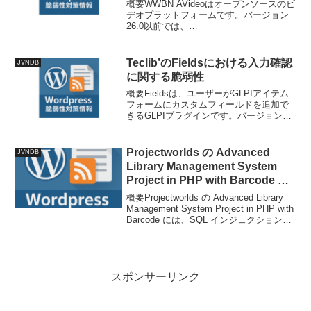
概要WWBN AVideoはオープンソースのビ
デオプラットフォームです。バージョン
26.0以前では、
`plugin/Live/standAloneFiles/saveDVR.jso
n.php`にサーバーサイドリクエストフォ
ージェリ（SSRF...
Teclib’のFieldsにおける入力確認
JVNDB
に関する脆弱性
概要Fieldsは、ユーザーがGLPIアイテム
フォームにカスタムフィールドを追加で
きるGLPIプラグインです。バージョン
1.23.3より前のバージョンでは、ドロッ
プダウンの作成を許可されたユーザーが
任意のPHPコードを実行できる可能性が
Projectworlds の Advanced
JVNDB
あり...
Library Management System
Project in PHP with Barcode に
おける SQL インジェクションの
概要Projectworlds の Advanced Library
脆弱性
Management System Project in PHP with
Barcode には、SQL インジェクションの
脆弱性が存在します。技術情報公開日:
2025...
スポンサーリンク