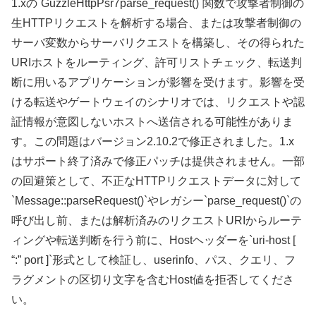
1.xの`GuzzleHttpPsr7parse_request()`関数で攻撃者制御の
生HTTPリクエストを解析する場合、または攻撃者制御の
サーバ変数からサーバリクエストを構築し、その得られた
URIホストをルーティング、許可リストチェック、転送判
断に用いるアプリケーションが影響を受けます。影響を受
ける転送やゲートウェイのシナリオでは、リクエストや認
証情報が意図しないホストへ送信される可能性がありま
す。この問題はバージョン2.10.2で修正されました。1.x
はサポート終了済みで修正パッチは提供されません。一部
の回避策として、不正なHTTPリクエストデータに対して
`Message::parseRequest()`やレガシー`parse_request()`の
呼び出し前、または解析済みのリクエストURIからルーテ
ィングや転送判断を行う前に、Hostヘッダーを`uri-host [
“:” port ]`形式として検証し、userinfo、パス、クエリ、フ
ラグメントの区切り文字を含むHost値を拒否してくださ
い。