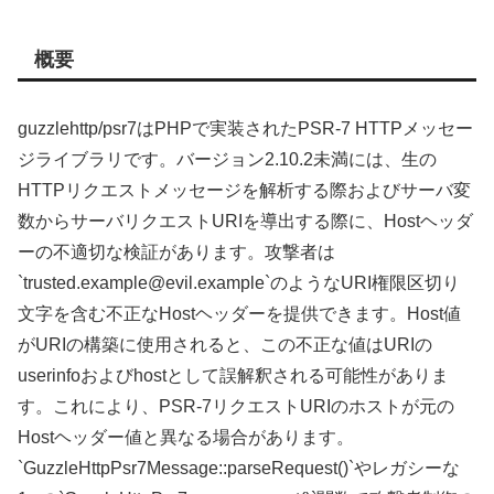
概要
guzzlehttp/psr7はPHPで実装されたPSR-7 HTTPメッセー
ジライブラリです。バージョン2.10.2未満には、生の
HTTPリクエストメッセージを解析する際およびサーバ変
数からサーバリクエストURIを導出する際に、Hostヘッダ
ーの不適切な検証があります。攻撃者は
`trusted.example@evil.example`のようなURI権限区切り
文字を含む不正なHostヘッダーを提供できます。Host値
がURIの構築に使用されると、この不正な値はURIの
userinfoおよびhostとして誤解釈される可能性がありま
す。これにより、PSR-7リクエストURIのホストが元の
Hostヘッダー値と異なる場合があります。
`GuzzleHttpPsr7Message::parseRequest()`やレガシーな