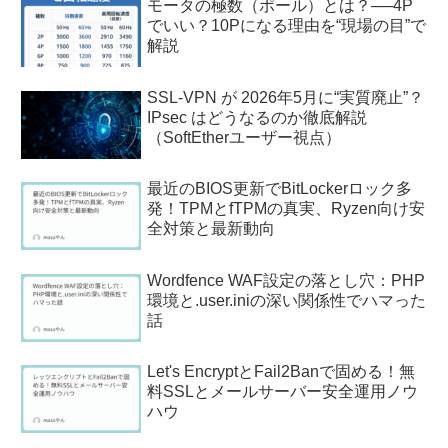
モータの極数（ポール）とは？──4P
でいい？10Pになる理由を“現場の目”で
解説
SSL-VPN が 2026年5月に“実質廃止”？
IPsec はどうなるのか徹底解説
（SoftEtherユーザー視点）
最近のBIOS更新でBitLockerロック多
発！TPMとfTPMの真実、Ryzen向け安
全対策と最新動向
Wordfence WAF設定の落とし穴：PHP
環境と.user.iniの深い関係性でハマった
話
Let's EncryptとFail2Banで固める！無
料SSLとメールサーバー安全運用ノウ
ハウ