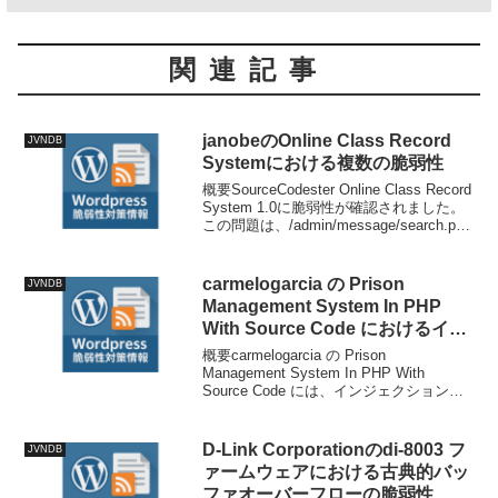
関連記事
janobeのOnline Class Record
JVNDB
Systemにおける複数の脆弱性
概要SourceCodester Online Class Record
System 1.0に脆弱性が確認されました。
この問題は、/admin/message/search.php
ファイルの特定の処理に影響を及ぼしま
す。引数termを操作...
carmelogarcia の Prison
JVNDB
Management System In PHP
With Source Code におけるイン
ジェクションに関する脆弱性
概要carmelogarcia の Prison
Management System In PHP With
Source Code には、インジェクションに
関する脆弱性、SQL インジェクションの
脆弱性が存在します。技術情報公開日:
20...
D-Link Corporationのdi-8003 フ
JVNDB
ァームウェアにおける古典的バッ
ファオーバーフローの脆弱性