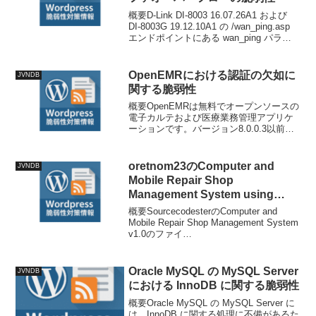
概要D-Link DI-8003 16.07.26A1 および
DI-8003G 19.12.10A1 の /wan_ping.asp
エンドポイントにある wan_ping パラメ
ータの不適切な処理により、バッファオ
ーバーフローの脆弱性が...
OpenEMRにおける認証の欠如に
JVNDB
関する脆弱性
概要OpenEMRは無料でオープンソースの
電子カルテおよび医療業務管理アプリケ
ーションです。バージョン8.0.0.3以前で
は、AJAX削除エンドポイント
`interface/forms/procedure_order/handle_
del...
oretnom23のComputer and
JVNDB
Mobile Repair Shop
Management System using
PHP/OOP Free Source Codeに
概要SourcecodesterのComputer and
おけるSQL インジェクションの
Mobile Repair Shop Management System
v1.0のファイ
脆弱性
ル/rsms/admin/inquiries/view_details.php
にはSQLイ...
Oracle MySQL の MySQL Server
JVNDB
における InnoDB に関する脆弱性
概要Oracle MySQL の MySQL Server に
は、InnoDB に関する処理に不備があるた