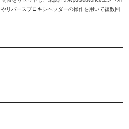
ト制限をリセットし、未認証のwpdGetNonceエンドポ
ンやリバースプロキシヘッダーの操作を用いて複数回