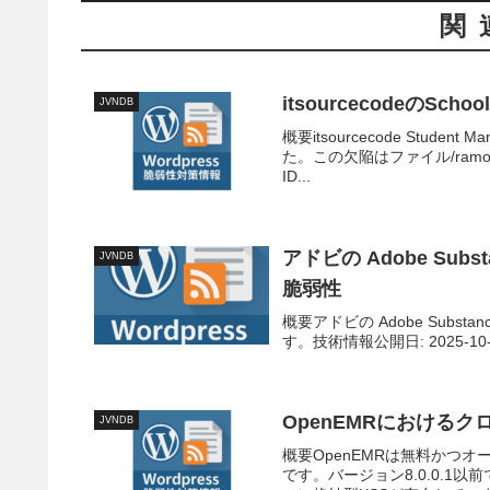
関
itsourcecodeのSch
JVNDB
概要itsourcecode Stude
た。この欠陥はファイル/ramons
ID...
アドビの Adobe Sub
JVNDB
脆弱性
概要アドビの Adobe Subs
す。技術情報公開日: 2025-10-16T1
OpenEMRにおける
JVNDB
概要OpenEMRは無料かつ
です。バージョン8.0.0.1