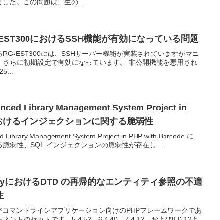
した。この問題は、生の...
s製RG-EST300におけるSSH機能が有効になっている問題
が提供するRG-EST300には、SSHサーバー機能が実装されていますがマニ
、さらに初期設定で有効になっています。 非公開機能を悪用され
5...
nced Library Management System Project in
ode におけるインジェクションに関する脆弱性
 Library Management System Project in PHP with Barcode に
脆弱性、SQL インジェクションの脆弱性が存在し...
ymfonyにおけるDTD の再帰的なエンティティ参照の不適
性
およびコマンドラインアプリケーション向けのPHPフレームワークであ
トのセットです。5.4.52、6.4.40、7.4.12、および8.0.12よ