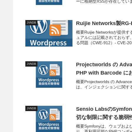
ーに格納型XSSが存在していま
Ruijie Network
JVNDB
概要Ruijie Networks
ュアルには記載されておらず
る問題（CWE-912）- CVE-202
Projectworlds の Adva
JVNDB
PHP with Barc
概要Projectworlds の Advanced
は、インジェクションに関する
Sensio LabsのS
JVNDB
切な制限に関する脆弱
概要Symfonyは、ウェブ
り、再利用可能なPHPコンポーネン