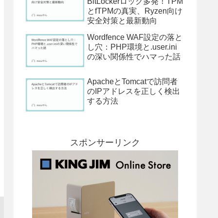
BitLockerロック多発！TPM
とfTPMの真実、Ryzen向け
安全対策と最新動向
Wordfence WAF設定の落と
し穴：PHP環境と.user.ini
の深い関係性でハマった話
ApacheとTomcatで訪問者
のIPアドレスを正しく検出
する方法
スポンサーリンク