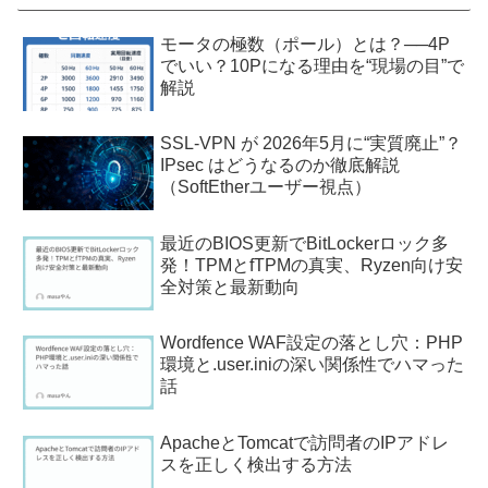
モータの極数（ポール）とは？──4P
でいい？10Pになる理由を“現場の目”で
解説
SSL-VPN が 2026年5月に“実質廃止”？
IPsec はどうなるのか徹底解説
（SoftEtherユーザー視点）
最近のBIOS更新でBitLockerロック多
発！TPMとfTPMの真実、Ryzen向け安
全対策と最新動向
Wordfence WAF設定の落とし穴：PHP
環境と.user.iniの深い関係性でハマった
話
ApacheとTomcatで訪問者のIPアドレ
スを正しく検出する方法