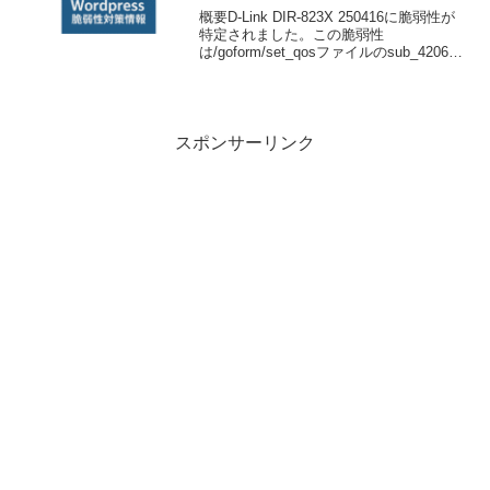
概要D-Link DIR-823X 250416に脆弱性が
特定されました。この脆弱性
は/goform/set_qosファイルのsub_420688
関数に影響を与えます。不正な操作を実
行するとOSコマンドインジェクションが
発生する可能性があり...
スポンサーリンク