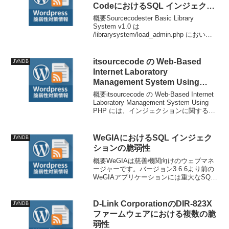
CodeにおけるSQL インジェクシ
ョンの脆弱性
概要Sourcecodester Basic Library
System v1.0 は
/librarysystem/load_admin.php において
SQLインジェクションの脆弱性が存在し
ます。技術情報公開日: 2026-04-1...
itsourcecode の Web-Based
JVNDB
Internet Laboratory
Management System Using
PHP におけるインジェクション
概要itsourcecode の Web-Based Internet
に関する脆弱性
Laboratory Management System Using
PHP には、インジェクションに関する脆
弱性、SQL インジェクションの脆弱性が
存在します。技術情...
WeGIAにおけるSQL インジェク
JVNDB
ションの脆弱性
概要WeGIAは慈善機関向けのウェブマネ
ージャーです。バージョン3.6.6より前の
WeGIAアプリケーションには重大なSQL
インジェクションの脆弱性が存在しま
す。remover_produto_ocultar.phpスクリ
プトはextrac...
D-Link CorporationのDIR-823X
JVNDB
ファームウェアにおける複数の脆
弱性