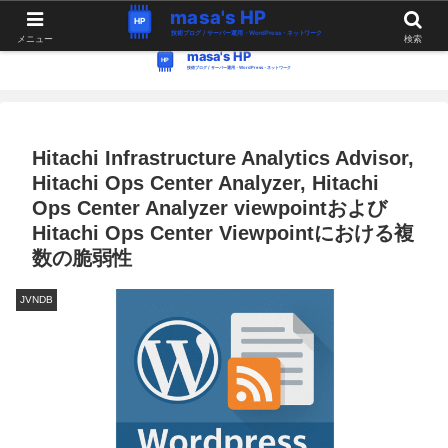
WordPress・Linux関連の情報。つぶやき。
メニュー
検索
Hitachi Infrastructure Analytics Advisor,
Hitachi Ops Center Analyzer, Hitachi
Ops Center Analyzer viewpointおよび
Hitachi Ops Center Viewpointにおける複
数の脆弱性
JVNDB