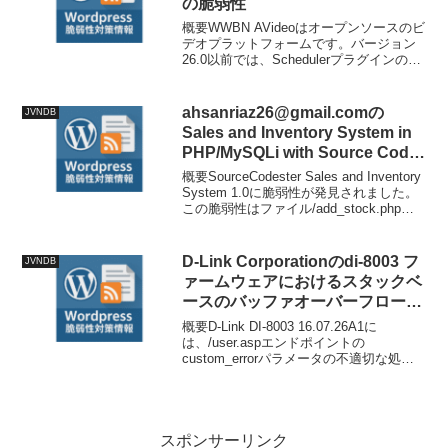
の脆弱性
概要WWBN AVideoはオープンソースのビ
デオプラットフォームです。バージョン
26.0以前では、Schedulerプラグインの
`plugin/Scheduler/Scheduler.php`内の
`run()`関数が管理者が設定可能な`c...
ahsanriaz26@gmail.comの
JVNDB
Sales and Inventory System in
PHP/MySQLi with Source Code
における複数の脆弱性
概要SourceCodester Sales and Inventory
System 1.0に脆弱性が発見されました。
この脆弱性はファイル/add_stock.phpの
不明な関数に影響します。引数costを操
作することでSQLインジェクシ...
D-Link Corporationのdi-8003 フ
JVNDB
ァームウェアにおけるスタックベ
ースのバッファオーバーフローの
脆弱性
概要D-Link DI-8003 16.07.26A1に
は、/user.aspエンドポイントの
custom_errorパラメータの不適切な処理
によりバッファオーバーフローが発生す
る脆弱性があります。技術情報公開日:
2026-04-13T1...
スポンサーリンク