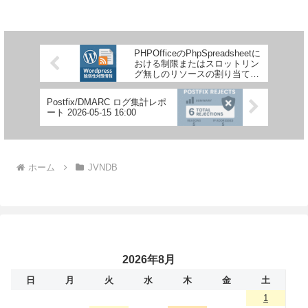
PHPOfficeのPhpSpreadsheetに
おける制限またはスロットリン
グ無しのリソースの割り当てに
関する脆弱性
Postfix/DMARC ログ集計レポ
ート 2026-05-15 16:00
ホーム
JVNDB
2026年8月
日
月
火
水
木
金
土
1