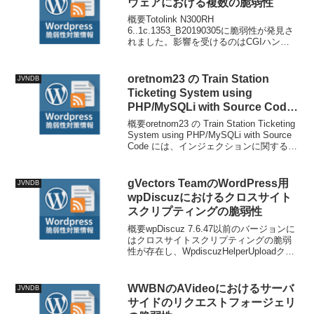
ウェアにおける複数の脆弱性
概要Totolink N300RH
6..1c.1353_B20190305に脆弱性が発見さ
れました。影響を受けるのはCGIハンド
ラコンポーネントの/cgi-bin/cstecgi.cgiフ
ァイル内にあるsetWiFiWpsConfig関数...
oretnom23 の Train Station
JVNDB
Ticketing System using
PHP/MySQLi with Source Code
におけるインジェクションに関す
概要oretnom23 の Train Station Ticketing
る脆弱性
System using PHP/MySQLi with Source
Code には、インジェクションに関する脆
弱性、SQL インジェクションの脆弱性が
存在します...
gVectors TeamのWordPress用
JVNDB
wpDiscuzにおけるクロスサイト
スクリプティングの脆弱性
概要wpDiscuz 7.6.47以前のバージョンに
はクロスサイトスクリプティングの脆弱
性が存在し、WpdiscuzHelperUploadクラ
スを悪用することで、HTML出力内のエス
ケープされていない添付ファイルのURL
を通じて攻撃者が悪...
WWBNのAVideoにおけるサーバ
JVNDB
サイドのリクエストフォージェリ