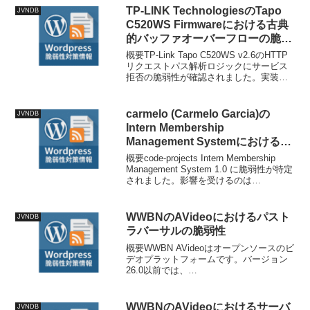
TP-LINK TechnologiesのTapo
JVNDB
C520WS Firmwareにおける古典
的バッファオーバーフローの脆弱
性
概要TP-Link Tapo C520WS v2.6のHTTP
リクエストパス解析ロジックにサービス
拒否の脆弱性が確認されました。実装で
は生のリクエストパスの長さ制限を強制
していますが、パスの正規化中に行われ
る展開処理を考慮していません。隣接...
carmelo (Carmelo Garcia)の
JVNDB
Intern Membership
Management Systemにおける複
数の脆弱性
概要code-projects Intern Membership
Management System 1.0 に脆弱性が特定
されました。影響を受けるのは
/admin/delete_activity.php ファイルの特
定の関数であり、引...
WWBNのAVideoにおけるパスト
JVNDB
ラバーサルの脆弱性
概要WWBN AVideoはオープンソースのビ
デオプラットフォームです。バージョン
26.0以前では、
`plugin/CloneSite/cloneServer.json.php`内
の`deleteDump`パラメータがパスのサニ
タイズなしに...
WWBNのAVideoにおけるサーバ
JVNDB