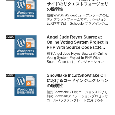
サイドのリクエストフォージェリ
の脆弱性
概要WWBN AVideoはオープンソースのビ
デオプラットフォームです。バージョン
26.0以前では、Schedulerプラグインの
`plugin/Scheduler/Scheduler.php`内の
`run()`関数が管理者が設定可能な`c...
Angel Jude Reyes Suarez の
JVNDB
Online Voting System Project In
PHP With Source Code におけ
るインジェクションに関する脆弱
概要Angel Jude Reyes Suarez の Online
性
Voting System Project In PHP With
Source Code には、インジェクションに
関する脆弱性、SQL インジェクションの
脆弱性が存在し...
Snowflake Inc.のSnowflake Cli
JVNDB
におけるコードインジェクション
の脆弱性
概要Snowflake CLIのバージョン3.19より
前のSnowparkアノテーションプロセッサ
コールバックテンプレートにおける不適
切な無害化により、アプリケーションの
バンドルやデプロイ時に任意のコード実
行が可能でした。攻撃者は、生成され...