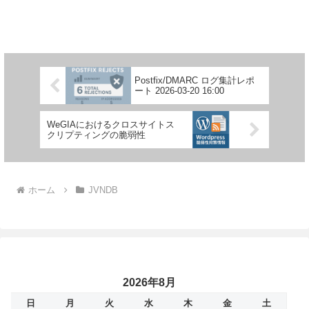
Postfix/DMARC ログ集計レポ
ート 2026-03-20 16:00
WeGIAにおけるクロスサイトス
クリプティングの脆弱性
ホーム
JVNDB
2026年8月
日
月
火
水
木
金
土