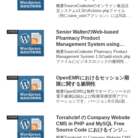
CodeにおけるSQL インジェクシ
概要SourceCodesterのオンライン食品注
ョンの脆弱性
文システムv1.0のActions.phpファイル
（特にsave_userアクション）にはSQLイ
ンジェクションの脆弱性があります。ア
プリケーションは「username」パラメー
タに渡される...
Senior WalterのWeb-based
JVNDB
Pharmacy Product
Management System using
PHP and MySQL Databaseにお
概要SourceCodester Pharmacy Product
ける複数の脆弱性
Management System 1.0のadd-stock.php
ファイルにビジネスロジックの脆弱性が
あります。アプリケーションは在庫追加
時に"txtqty"パラメータ...
OpenEMRにおけるセッション期
JVNDB
限に関する脆弱性
概要OpenEMRは無料でオープンソースの
電子健康記録および医療実務管理アプリ
ケーションです。バージョン8.0.0以前で
は、`library/auth.inc.php`のセッション有
効期限チェックがリクエストに
`skip_timeout_r...
Torrahclef の Company Website
JVNDB
CMS in PHP and MySQL Free
Source Code におけるインジェ
クションに関する脆弱性
概要Torrahclef の Company Website CMS