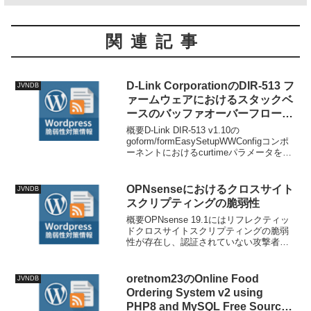
関連記事
D-Link CorporationのDIR-513 フ
JVNDB
ァームウェアにおけるスタックベ
ースのバッファオーバーフローの
脆弱性
概要D-Link DIR-513 v1.10の
goform/formEasySetupWWConfigコンポ
ーネントにおけるcurtimeパラメータを介
したスタックバッファオーバーフローの
脆弱性があります。技術情報公開日:
2026-03-...
OPNsenseにおけるクロスサイト
JVNDB
スクリプティングの脆弱性
概要OPNsense 19.1にはリフレクティッ
ドクロスサイトスクリプティングの脆弱
性が存在し、認証されていない攻撃者が
ホストパラメーターの入力検証の不備を
悪用して悪意のあるスクリプトを注入で
きます。攻撃者はdiag_ping.phpエンド...
oretnom23のOnline Food
JVNDB
Ordering System v2 using
PHP8 and MySQL Free Source