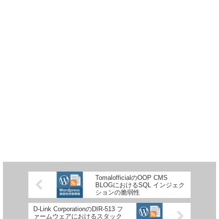
TomalofficialのOOP CMS
BLOGにおけるSQL インジェク
ションの脆弱性
D-Link CorporationのDIR-513 フ
ァームウェアにおけるスタック