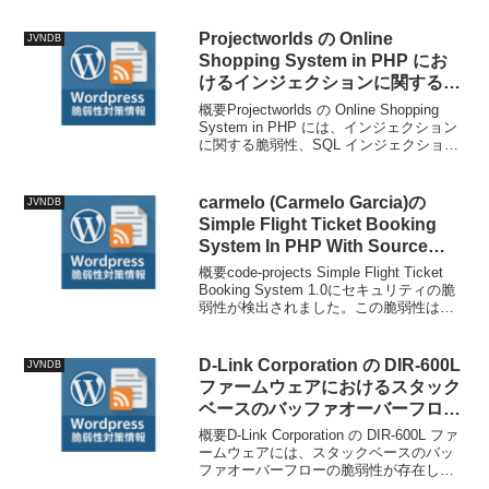
が、値が`.mp4`で終わることを正規表現
で確認するのみの、...
Projectworlds の Online
JVNDB
Shopping System in PHP にお
けるインジェクションに関する脆
弱性
概要Projectworlds の Online Shopping
System in PHP には、インジェクション
に関する脆弱性、SQL インジェクション
の脆弱性が存在します。技術情報公開日:
2025-10-30T16:24:02+0...
carmelo (Carmelo Garcia)の
JVNDB
Simple Flight Ticket Booking
System In PHP With Source
Codeにおける複数の脆弱性
概要code-projects Simple Flight Ticket
Booking System 1.0にセキュリティの脆
弱性が検出されました。この脆弱性はフ
ァイル/Adminadd.phpの不明な関数に影響
を及ぼします。引数flig...
D-Link Corporation の DIR-600L
JVNDB
ファームウェアにおけるスタック
ベースのバッファオーバーフロー
の脆弱性
概要D-Link Corporation の DIR-600L ファ
ームウェアには、スタックベースのバッ
ファオーバーフローの脆弱性が存在しま
す。技術情報公開日: 2025-10-