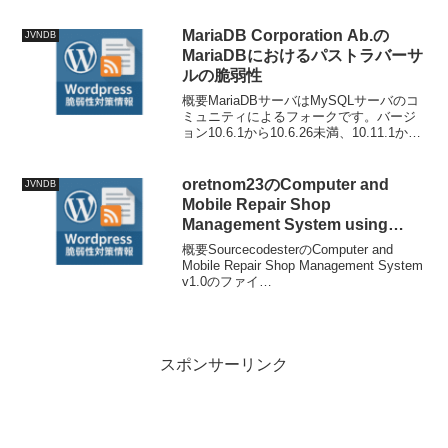
29T18:01:32+09:00更新日: 2025-10-2...
MariaDB Corporation Ab.の
JVNDB
MariaDBにおけるパストラバーサ
ルの脆弱性
概要MariaDBサーバはMySQLサーバのコ
ミュニティによるフォークです。バージ
ョン10.6.1から10.6.26未満、10.11.1から
10.11.17未満、11.4.1から11.4.11未満、
11.8.1から11.8.7未満、および1...
oretnom23のComputer and
JVNDB
Mobile Repair Shop
Management System using
PHP/OOP Free Source Codeに
概要SourcecodesterのComputer and
おけるSQL インジェクションの
Mobile Repair Shop Management System
v1.0のファイ
脆弱性
ル/rsms/admin/inquiries/view_details.php
にはSQLイ...
スポンサーリンク