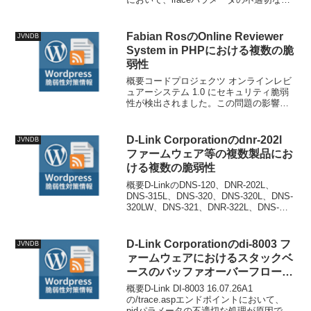
理が原因でバッファオーバーフローの脆
弱性が発生します。技術情報公開日:
2026-...
Fabian RosのOnline Reviewer
JVNDB
System in PHPにおける複数の脆
弱性
概要コードプロジェクツ オンラインレビ
ュアーシステム 1.0 にセキュリティ脆弱
性が検出されました。この問題の影響を
受けるのは、ファイル
/system/system/students/assessments/p
retest/take/in...
D-Link Corporationのdnr-202l
JVNDB
ファームウェア等の複数製品にお
ける複数の脆弱性
概要D-LinkのDNS-120、DNR-202L、
DNS-315L、DNS-320、DNS-320L、DNS-
320LW、DNS-321、DNR-322L、DNS-
323、DNS-325、DNS-326、DNS-327L、
DNR-326、...
D-Link Corporationのdi-8003 フ
JVNDB
ァームウェアにおけるスタックベ
ースのバッファオーバーフローの
脆弱性
概要D-Link DI-8003 16.07.26A1
の/trace.aspエンドポイントにおいて、
pidパラメータの不適切な処理が原因でバ