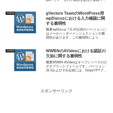
ッファオーバーフローの脆弱性が発生し
ます。技術情報公開日: 2026-04-
13T11:13:57+...
gVectors TeamのWordPress用
JVNDB
wpDiscuzにおける入力確認に関
する脆弱性
概要wpDiscuz 7.6.47以前のバージョンに
はメールヘッダーインジェクションの脆
弱性があります。この脆弱性により、攻
撃者はcomment_author_emailクッキーに
悪意のあるデータを注入してメールの受
信者を操作することが可能...
WWBNのAVideoにおける認証の
JVNDB
欠如に関する脆弱性
概要WWBN AVideoはオープンソースのビ
デオプラットフォームです。バージョン
26.0およびそれ以前には、StripeYPTプラ
グインにtest.phpというデバッグ用エンド
ポイントが存在し、管理者だけでなくロ
グインした任意のユーザーも...
スポンサーリンク