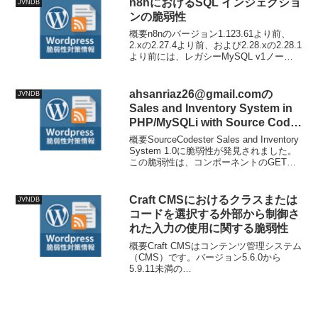
n8nにおけるSQL インジェクショ
JVNDB
の...
ンの脆弱性
概要n8nのバージョン1.123.61より前、
2.xの2.27.4より前、および2.28.xの2.28.1
より前には、レガシーMySQL v1ノード
のexecuteQuery操作にSQLインジェクシ
ョンの脆弱性が存在します。この操作
は、評価...
ahsanriaz26@gmail.comの
JVNDB
Sales and Inventory System in
PHP/MySQLi with Source Code
における複数の脆弱性
概要SourceCodester Sales and Inventory
System 1.0に脆弱性が発見されました。
この脆弱性は、コンポーネントのGETパ
ラメータを処理するpurchase_invoice.php
ファイルの不明な部分に影...
Craft CMSにおけるクラスまたは
JVNDB
コードを選択する外部から制御さ
れた入力の使用に関する脆弱性
概要Craft CMSはコンテンツ管理システム
（CMS）です。バージョン5.6.0から
5.9.11未満の
src/controllers/EntryTypesController.php
において、parse_strから取得した
$setting...