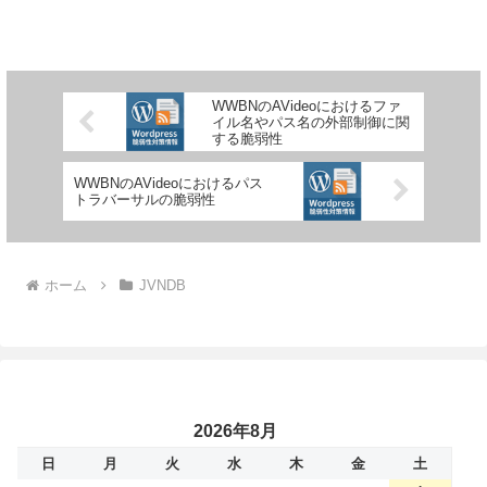
WWBNのAVideoにおけるファ
イル名やパス名の外部制御に関
する脆弱性
WWBNのAVideoにおけるパス
トラバーサルの脆弱性
ホーム
JVNDB
2026年8月
日
月
火
水
木
金
土