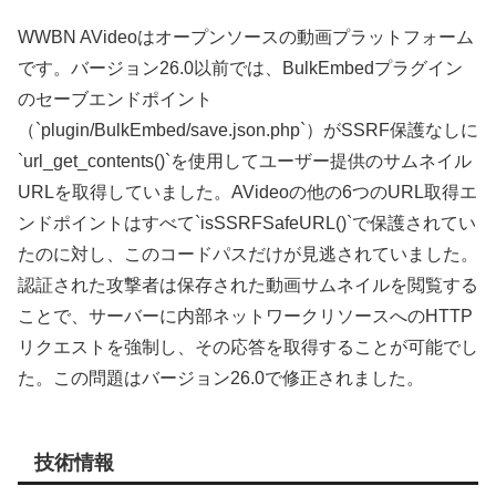
WWBN AVideoはオープンソースの動画プラットフォーム
です。バージョン26.0以前では、BulkEmbedプラグイン
のセーブエンドポイント
（`plugin/BulkEmbed/save.json.php`）がSSRF保護なしに
`url_get_contents()`を使用してユーザー提供のサムネイル
URLを取得していました。AVideoの他の6つのURL取得エ
ンドポイントはすべて`isSSRFSafeURL()`で保護されてい
たのに対し、このコードパスだけが見逃されていました。
認証された攻撃者は保存された動画サムネイルを閲覧する
ことで、サーバーに内部ネットワークリソースへのHTTP
リクエストを強制し、その応答を取得することが可能でし
た。この問題はバージョン26.0で修正されました。
技術情報