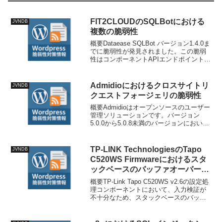
FIT2CLOUDのSQLBotにおける
JVNDB
複数の脆弱性
概要Dataease SQLBot バージョン1.4.0ま
でに脆弱性が発見されました。この脆弱
性はコンポーネントAPIエンドポイントの
ファイル
backend/apps/system/api/assistant.py に
ある特定の関数に影響...
Admidioにおけるクロスサイトリ
JVNDB
クエストフォージェリの脆弱性
概要Admidioはオープンソースのユーザー
管理ソリューションです。バージョン
5.0.0から5.0.8未満のバージョンにおい
て、mylist_function.phpの削除モードハン
ドラーはCSRFトークンの検証を行わずに
リスト設定を永久に...
TP-LINK TechnologiesのTapo
JVNDB
C520WS Firmwareにおけるスタ
ックベースのバッファオーバーフ
ローの脆弱性
概要TP-Link Tapo C520WS v2.6の設定処
理コンポーネントにおいて、入力検証が
不十分なため、スタックベースのバッフ
ァオーバーフロー脆弱性が特定されまし
た。攻撃者は脆弱な設定パラメータに対
して過度に長い値を供給することでこ