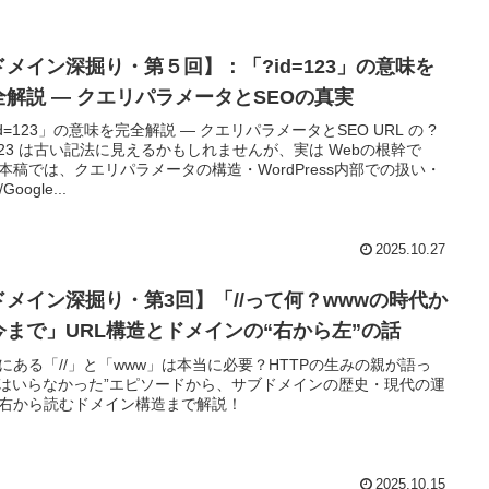
ドメイン深掘り・第５回】：「?id=123」の意味を
全解説 — クエリパラメータとSEOの真実
id=123」の意味を完全解説 — クエリパラメータとSEO URL の ?
=123 は古い記法に見えるかもしれませんが、実は Webの根幹で
本稿では、クエリパラメータの構造・WordPress内部での扱い・
Google...
2025.10.27
ドメイン深掘り・第3回】「//って何？wwwの時代か
今まで」URL構造とドメインの“右から左”の話
Lにある「//」と「www」は本当に必要？HTTPの生みの親が語っ
//はいらなかった”エピソードから、サブドメインの歴史・現代の運
右から読むドメイン構造まで解説！
2025.10.15