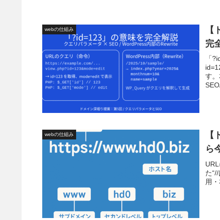
【
webの仕組み
完
「?
id
す。
SEO/
【
webの仕組み
ら
UR
た“
用・