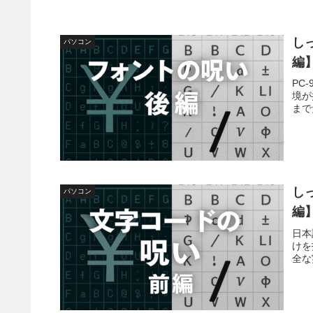
し
パソコン
編
PC
境が
まで
し
パソコン
編】
日本
けを
全な