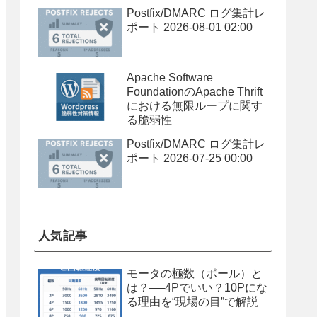
Postfix/DMARC ログ集計レ
ポート 2026-08-01 02:00
Apache Software
FoundationのApache Thrift
における無限ループに関す
る脆弱性
Postfix/DMARC ログ集計レ
ポート 2026-07-25 00:00
人気記事
モータの極数（ポール）と
は？──4Pでいい？10Pにな
る理由を“現場の目”で解説