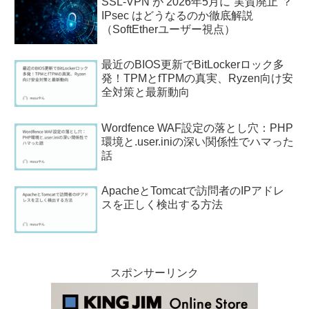
SSL-VPN が 2026年5月に“実質廃止”？
IPsec はどうなるのか徹底解説
（SoftEtherユーザー視点）
最近のBIOS更新でBitLockerロック多
発！TPMとfTPMの真実、Ryzen向け安
全対策と最新動向
Wordfence WAF設定の落とし穴：PHP
環境と.user.iniの深い関係性でハマった
話
ApacheとTomcatで訪問者のIPアドレ
スを正しく検出する方法
スポンサーリンク