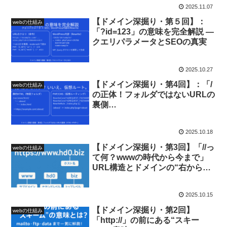
2025.11.07
【ドメイン深掘り・第５回】：
webの仕組み
「?id=123」の意味を完全解説 —
クエリパラメータとSEOの真実
2025.10.27
【ドメイン深掘り・第4回】：「/
webの仕組み
の正体！フォルダではないURLの
裏側
（HTML→PHP→WordPress）
」
2025.10.18
【ドメイン深掘り・第3回】「//っ
webの仕組み
て何？wwwの時代から今まで」
URL構造とドメインの“右から
左”の話
2025.10.15
【ドメイン深掘り・第2回】
webの仕組み
「http://」の前にある“スキー