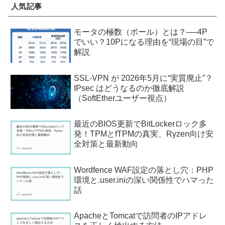
人気記事
モータの極数（ポール）とは？──4P
でいい？10Pになる理由を“現場の目”で
解説
SSL-VPN が 2026年5月に“実質廃止”？
IPsec はどうなるのか徹底解説
（SoftEtherユーザー視点）
最近のBIOS更新でBitLockerロック多
発！TPMとfTPMの真実、Ryzen向け安
全対策と最新動向
Wordfence WAF設定の落とし穴：PHP
環境と.user.iniの深い関係性でハマった
話
ApacheとTomcatで訪問者のIPアドレ