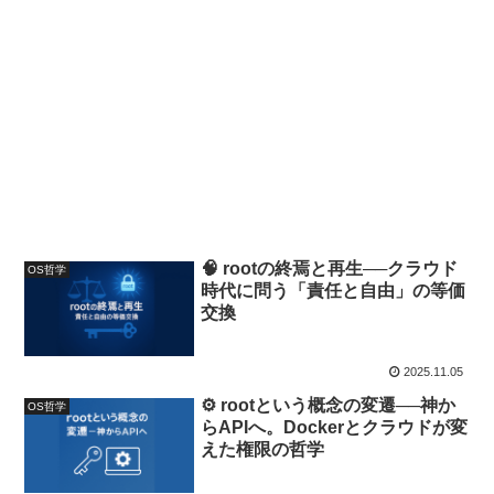
🧠 rootの終焉と再生──クラウド
OS哲学
時代に問う「責任と自由」の等価
交換
2025.11.05
⚙️ rootという概念の変遷──神か
OS哲学
らAPIへ。Dockerとクラウドが変
えた権限の哲学