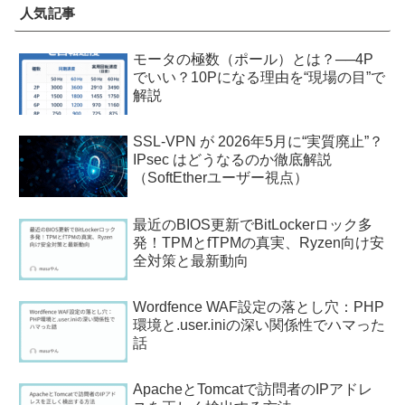
人気記事
モータの極数（ポール）とは？──4P
でいい？10Pになる理由を“現場の目”で
解説
SSL-VPN が 2026年5月に“実質廃止”？
IPsec はどうなるのか徹底解説
（SoftEtherユーザー視点）
最近のBIOS更新でBitLockerロック多
発！TPMとfTPMの真実、Ryzen向け安
全対策と最新動向
Wordfence WAF設定の落とし穴：PHP
環境と.user.iniの深い関係性でハマった
話
ApacheとTomcatで訪問者のIPアドレ