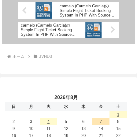
carmelo (Carmelo Garcia)の
Simple Flight Ticket Booking
System In PHP With Source
Codeにおける複数の脆弱性
carmelo (Carmelo Garcia)の
Simple Flight Ticket Booking
System In PHP With Source
Codeにおける複数の脆弱性
ホーム
JVNDB
2026年8月
日
月
火
水
木
金
土
1
2
3
4
5
6
7
8
9
10
11
12
13
14
15
16
17
18
19
20
21
22