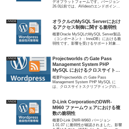
デオプラットフォームです。バージョン
26.0以前では、AVideoのエンドポイント
objects/emailAllUsers.json.phpが管理者
にプラットフォーム上の全登録ユーザー
にHTM...
オラクルのMySQL Serverにおけ
JVNDB
るアクセス制御に関する脆弱性
概要Oracle MySQLのMySQL Server製品
（コンポーネント：InnoDB）における脆
弱性です。影響を受けるサポート対象バ
ージョンは8.0.0から8.0.45、8.4.0から
8.4.8および9.0.0から9.6.0です。複数の...
Projectworlds の Gate Pass
JVNDB
Management System PHP
MySQL におけるクロスサイトス
クリプティングの脆弱性
概要Projectworlds の Gate Pass
Management System PHP MySQL に
は、クロスサイトスクリプティングの脆
弱性、コードインジェクションの脆弱性
が存在します。技術情報公開日: 2025-10-
29T...
D-Link CorporationのDWR-
JVNDB
M960 ファームウェアにおける複
数の脆弱性
概要D-Link DWR-M960 バージョン
1.01.07 に脆弱性が確認されました。影響