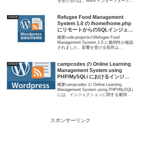
を受けるのは、WAN インターフェース設
定ハンドラーのコンポーネント内にある
ファイル /boafrm/formWanConfigSetup
の関数...
Refugee Food Management
JVNDB
System 1.0 の /home/home.php
にリモートからのSQLインジェク
ション攻撃が可能な脆弱性
概要code-projectsのRefugee Food
Management System 1.0 に脆弱性が確認
されました。影響を受ける箇所は
/home/home.php ファイル内の不明な関
数です。このファイルの引数「a」を操作
する...
campcodes の Online Learning
JVNDB
Management System using
PHP/MySQLi におけるインジェ
クションに関する脆弱性
概要campcodes の Online Learning
Management System using PHP/MySQLi
には、インジェクションに関する脆弱
性、SQL インジェクションの脆弱性が存
在します。影響範囲・対象製品対象製
品...
スポンサーリンク