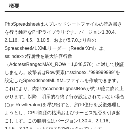
概要
PhpSpreadsheetはスプレッドシートファイルの読み書き
を行う純粋なPHPライブラリです。バージョン1.30.4、
2.1.16、2.4.5、3.10.5、および5.7.0より前の
SpreadsheetML XMLリーダー（ReaderXml）は、
ss:Indexの行属性を最大許容行数
（AddressRange::MAX_ROW = 1,048,576）に対して検証
しません。攻撃者はRow要素にss:Index=”999999999″を
設定したSpreadsheetML XMLファイルを作成できます。
これにより、内部のcachedHighestRowが約10億に膨れ上
がります。以降、明示的な終了行が設定されていない場合
にgetRowIterator()を呼び出すと、約10億行を反復処理し
ようとし、CPU資源の枯渇およびサービス拒否を引き起
こします。この脆弱性はバージョン1.30.4、2.1.16、
2.4.5、3.10.5、および5.7.0で修正されています。