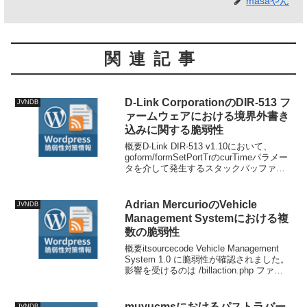
masaやん
関連記事
D-Link CorporationのDIR-513 フ
JVNDB
ァームウェアにおける境界外書き
込みに関する脆弱性
概要D-Link DIR-513 v1.10において、
goform/formSetPortTrのcurTimeパラメー
タを介して発生するスタックバッファオ
ーバーフローの脆弱性です。技術情報公
開日: 2026-03-06T15:39:36+0...
Adrian MercurioのVehicle
JVNDB
Management Systemにおける複
数の脆弱性
概要itsourcecode Vehicle Management
System 1.0 に脆弱性が確認されました。
影響を受けるのは /billaction.php ファイ
ルの不明な関数であり、引数 ID の操作に
より SQL インジェクシ...
muyucmsにおけるパストラバー
JVNDB