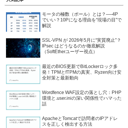
モータの極数（ポール）とは？──4P
でいい？10Pになる理由を“現場の目”で
解説
SSL-VPN が 2026年5月に“実質廃止”？
IPsec はどうなるのか徹底解説
（SoftEtherユーザー視点）
最近のBIOS更新でBitLockerロック多
発！TPMとfTPMの真実、Ryzen向け安
全対策と最新動向
Wordfence WAF設定の落とし穴：PHP
環境と.user.iniの深い関係性でハマった
話
ApacheとTomcatで訪問者のIPアドレ
スを正しく検出する方法