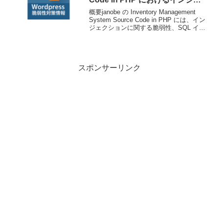
クションに関する脆弱性
概要janobe の Inventory Management
System Source Code in PHP には、イン
ジェクションに関する脆弱性、SQL イン
ジェクションの脆弱性が存在します。技
術情報公開日: 2025-11-21T...
スポンサーリンク