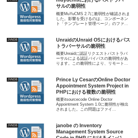
サルの脆弱性
概要MuYuCMS 2.7に脆弱性が確認されま
した。影響を受けるのは、コンポーネン
ト「テンプレート管理ページ」のファイ
ル
application/admin/controller/Template.php
内の関数delete_dir_file...
UnraidのUnraid OSにおけるパス
JVNDB
トラバーサルの脆弱性
概要Unraidに認証リクエストパストラバ
ーサルによる認証バイパスの脆弱性があ
ります。この脆弱性により、リモートの
攻撃者がUnraidの影響を受けるインスト
ール環境で認証を回避できます。この脆
弱性を悪用する際に認証は不要です。具
Prince Ly CesarのOnline Doctor
JVNDB
体的な脆弱性...
Appointment System Project in
PHPにおける複数の脆弱性
概要itsourcecode Online Doctor
Appointment System 1.0に脆弱性が検出
されました。この問題はファイ
ル/admin/appointment_action.phpの一部
未知の処理に影響します。引数a...
janobe の Inventory
JVNDB
Management System Source
Code in PHP におけるインジェ