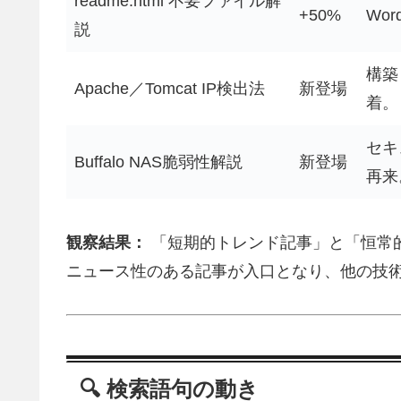
readme.html 不要ファイル解
+50%
Wo
説
構築
Apache／Tomcat IP検出法
新登場
着。
セキ
Buffalo NAS脆弱性解説
新登場
再来
観察結果：
「短期的トレンド記事」と「恒常
ニュース性のある記事が入口となり、他の技
🔍 検索語句の動き