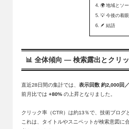
🌍 地域とソ
💡 今後の着
🪶 結語
📊 全体傾向 ― 検索露出とクリ
直近28日間の集計では、
表示回数 約2,000回
前月比では
+80%
の上昇となりました。
クリック率（CTR）は約13％で、技術ブロ
これは、タイトルやスニペットが検索意図に