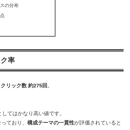
ースの分布
眼点
ック率
／クリック数 約275回
。
グとしてはかなり高い値です。
合っており、
構成テーマの一貫性
が評価されていると