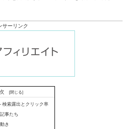
ンサーリンク
次
 ― 検索露出とクリック率
の記事たち
の動き